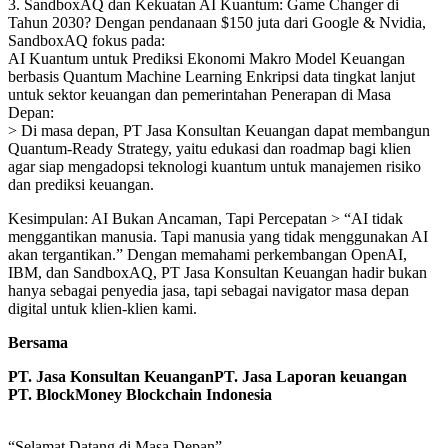
3. SandboxAQ dan Kekuatan AI Kuantum: Game Changer di
Tahun 2030? Dengan pendanaan $150 juta dari Google & Nvidia,
SandboxAQ fokus pada:
AI Kuantum untuk Prediksi Ekonomi Makro Model Keuangan
berbasis Quantum Machine Learning Enkripsi data tingkat lanjut
untuk sektor keuangan dan pemerintahan Penerapan di Masa
Depan:
> Di masa depan, PT Jasa Konsultan Keuangan dapat membangun
Quantum-Ready Strategy, yaitu edukasi dan roadmap bagi klien
agar siap mengadopsi teknologi kuantum untuk manajemen risiko
dan prediksi keuangan.
Kesimpulan: AI Bukan Ancaman, Tapi Percepatan > “AI tidak
menggantikan manusia. Tapi manusia yang tidak menggunakan AI
akan tergantikan.” Dengan memahami perkembangan OpenAI,
IBM, dan SandboxAQ, PT Jasa Konsultan Keuangan hadir bukan
hanya sebagai penyedia jasa, tapi sebagai navigator masa depan
digital untuk klien-klien kami.
Bersama
PT. Jasa Konsultan Keuangan
PT. Jasa Laporan keuangan
PT.
BlockMoney Blockchain Indonesia
“Selamat Datang di Masa Depan”