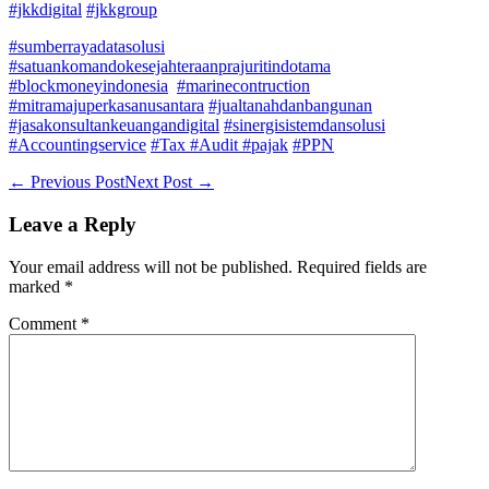
#jkkdigital
#jkkgroup
#sumberrayadatasolusi
#satuankomandokesejahteraanprajuritindotama
#blockmoneyindonesia
#marinecontruction
#mitramajuperkasanusantara
#jualtanahdanbangunan
#jasakonsultankeuangandigital
#sinergisistemdansolusi
#Accountingservice
#Tax
#Audit
#pajak
#PPN
Post
← Previous Post
Next Post →
Navigation
Leave a Reply
Your email address will not be published.
Required fields are
marked
*
Comment
*