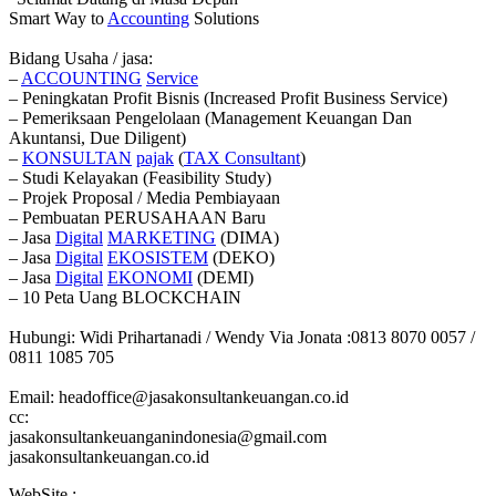
Smart Way to
Accounting
Solutions
Bidang Usaha / jasa:
–
ACCOUNTING
Service
– Peningkatan Profit Bisnis (Increased Profit Business Service)
– Pemeriksaan Pengelolaan (Management Keuangan Dan
Akuntansi, Due Diligent)
–
KONSULTAN
pajak
(
TAX
Consultant
)
– Studi Kelayakan (Feasibility Study)
– Projek Proposal / Media Pembiayaan
– Pembuatan PERUSAHAAN Baru
– Jasa
Digital
MARKETING
(DIMA)
– Jasa
Digital
EKOSISTEM
(DEKO)
– Jasa
Digital
EKONOMI
(DEMI)
– 10 Peta Uang BLOCKCHAIN
Hubungi: Widi Prihartanadi / Wendy Via Jonata :0813 8070 0057 /
0811 1085 705
Email: headoffice@jasakonsultankeuangan.co.id
cc:
jasakonsultankeuanganindonesia@gmail.com
jasakonsultankeuangan.co.id
WebSite :