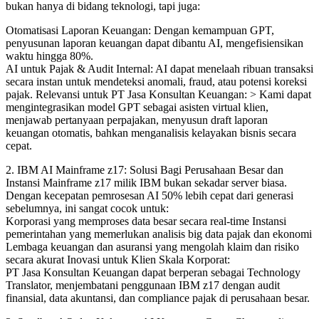
bukan hanya di bidang teknologi, tapi juga:
Otomatisasi Laporan Keuangan: Dengan kemampuan GPT,
penyusunan laporan keuangan dapat dibantu AI, mengefisiensikan
waktu hingga 80%.
AI untuk Pajak & Audit Internal: AI dapat menelaah ribuan transaksi
secara instan untuk mendeteksi anomali, fraud, atau potensi koreksi
pajak. Relevansi untuk PT Jasa Konsultan Keuangan: > Kami dapat
mengintegrasikan model GPT sebagai asisten virtual klien,
menjawab pertanyaan perpajakan, menyusun draft laporan
keuangan otomatis, bahkan menganalisis kelayakan bisnis secara
cepat.
2. IBM AI Mainframe z17: Solusi Bagi Perusahaan Besar dan
Instansi Mainframe z17 milik IBM bukan sekadar server biasa.
Dengan kecepatan pemrosesan AI 50% lebih cepat dari generasi
sebelumnya, ini sangat cocok untuk:
Korporasi yang memproses data besar secara real-time Instansi
pemerintahan yang memerlukan analisis big data pajak dan ekonomi
Lembaga keuangan dan asuransi yang mengolah klaim dan risiko
secara akurat Inovasi untuk Klien Skala Korporat:
PT Jasa Konsultan Keuangan dapat berperan sebagai Technology
Translator, menjembatani penggunaan IBM z17 dengan audit
finansial, data akuntansi, dan compliance pajak di perusahaan besar.