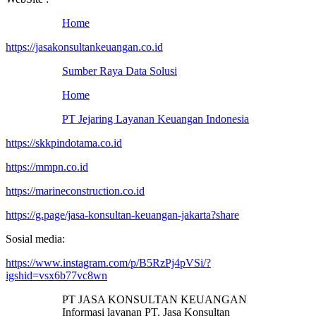
Home
https://jasakonsultankeuangan.co.id
Sumber Raya Data Solusi
Home
PT Jejaring Layanan Keuangan Indonesia
https://skkpindotama.co.id
https://mmpn.co.id
https://marineconstruction.co.id
https://g.page/jasa-konsultan-keuangan-jakarta?share
Sosial media:
https://www.instagram.com/p/B5RzPj4pVSi/?
igshid=vsx6b77vc8wn
PT JASA KONSULTAN KEUANGAN
Informasi layanan PT. Jasa Konsultan