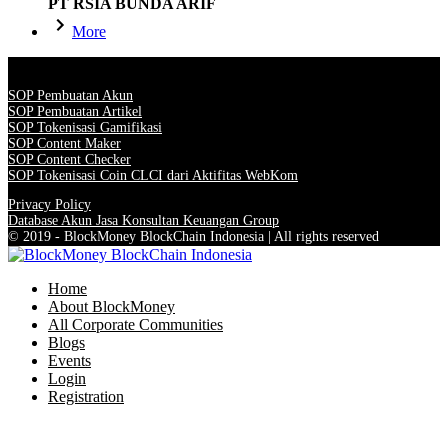
PT RSIA BUNDA ARIF
More
SOP Pembuatan Akun
SOP Pembuatan Artikel
SOP Tokenisasi Gamifikasi
SOP Content Maker
SOP Content Checker
SOP Tokenisasi Coin CLCI dari Aktifitas WebKom
Privacy Policy
Database Akun Jasa Konsultan Keuangan Group
© 2019 - BlockMoney BlockChain Indonesia | All rights reserved
Home
About BlockMoney
All Corporate Communities
Blogs
Events
Login
Registration