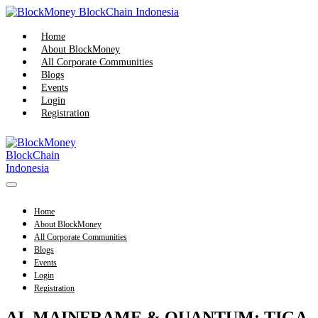
Skip
to
content
Home
About BlockMoney
All Corporate Communities
Blogs
Events
Login
Registration
Menu
Toggle
Home
About BlockMoney
All Corporate Communities
Blogs
Events
Login
Registration
AI, MAINFRAME & QUANTUM: TIGA