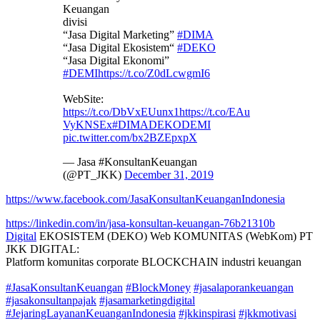
Keuangan
divisi
“Jasa Digital Marketing”
#DIMA
“Jasa Digital Ekosistem“
#DEKO
“Jasa Digital Ekonomi”
#DEMI
https://t.co/Z0dLcwgmI6
WebSite:
https://t.co/DbVxEUunx1
https://t.co/EAu
VyKNSEx
#DIMADEKODEMI
pic.twitter.com/bx2BZEpxpX
— Jasa #KonsultanKeuangan
(@PT_JKK)
December 31, 2019
https://www.facebook.com/JasaKonsultanKeuanganIndonesia
https://linkedin.com/in/jasa-konsultan-keuangan-76b21310b
Digital
EKOSISTEM (DEKO) Web KOMUNITAS (WebKom) PT
JKK DIGITAL:
Platform komunitas corporate BLOCKCHAIN industri keuangan
#JasaKonsultanKeuangan
#BlockMoney
#jasalaporankeuangan
#jasakonsultanpajak
#jasamarketingdigital
#JejaringLayananKeuanganIndonesia
#jkkinspirasi
#jkkmotivasi