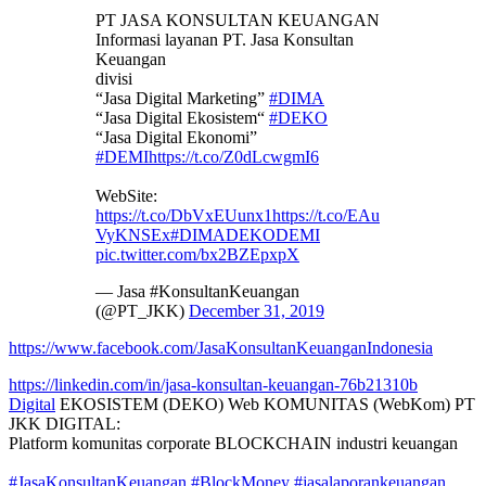
PT JASA KONSULTAN KEUANGAN
Informasi layanan PT. Jasa Konsultan
Keuangan
divisi
“Jasa Digital Marketing”
#DIMA
“Jasa Digital Ekosistem“
#DEKO
“Jasa Digital Ekonomi”
#DEMI
https://t.co/Z0dLcwgmI6
WebSite:
https://t.co/DbVxEUunx1
https://t.co/EAu
VyKNSEx
#DIMADEKODEMI
pic.twitter.com/bx2BZEpxpX
— Jasa #KonsultanKeuangan
(@PT_JKK)
December 31, 2019
https://www.facebook.com/JasaKonsultanKeuanganIndonesia
https://linkedin.com/in/jasa-konsultan-keuangan-76b21310b
Digital
EKOSISTEM (DEKO) Web KOMUNITAS (WebKom) PT
JKK DIGITAL:
Platform komunitas corporate BLOCKCHAIN industri keuangan
#JasaKonsultanKeuangan
#BlockMoney
#jasalaporankeuangan