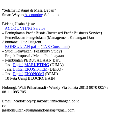
“Selamat Datang di Masa Depan”
Smart Way to
Accounting
Solutions
Bidang Usaha / jasa:
–
ACCOUNTING
Service
– Peningkatan Profit Bisnis (Increased Profit Business Service)
– Pemeriksaan Pengelolaan (Management Keuangan Dan
Akuntansi, Due Diligent)
–
KONSULTAN
pajak
(
TAX
Consultant
)
– Studi Kelayakan (Feasibility Study)
– Projek Proposal / Media Pembiayaan
– Pembuatan PERUSAHAAN Baru
– Jasa
Digital
MARKETING
(DIMA)
– Jasa
Digital
EKOSISTEM
(DEKO)
– Jasa
Digital
EKONOMI
(DEMI)
– 10 Peta Uang BLOCKCHAIN
Hubungi: Widi Prihartanadi / Wendy Via Jonata :0813 8070 0057 /
0811 1085 705
Email: headoffice@jasakonsultankeuangan.co.id
cc:
jasakonsultankeuanganindonesia@gmail.com