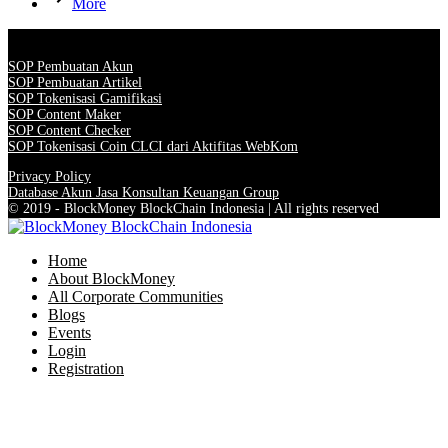
More
SOP Pembuatan Akun
SOP Pembuatan Artikel
SOP Tokenisasi Gamifikasi
SOP Content Maker
SOP Content Checker
SOP Tokenisasi Coin CLCI dari Aktifitas WebKom
Privacy Policy
Database Akun Jasa Konsultan Keuangan Group
© 2019 - BlockMoney BlockChain Indonesia | All rights reserved
Home
About BlockMoney
All Corporate Communities
Blogs
Events
Login
Registration