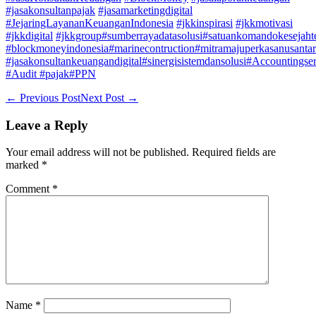
#jasakonsultanpajak
#jasamarketingdigital
#JejaringLayananKeuanganIndonesia
#jkkinspirasi
#jkkmotivasi
#jkkdigital
#jkkgroup
#sumberrayadatasolusi
#satuankomandokesejahte
#blockmoneyindonesia
#marinecontruction
#mitramajuperkasanusanta
#jasakonsultankeuangandigital
#sinergisistemdansolusi
#Accountingser
#Audit
#pajak
#PPN
Post
← Previous Post
Next Post →
Navigation
Leave a Reply
Your email address will not be published.
Required fields are
marked
*
Comment
*
Name
*