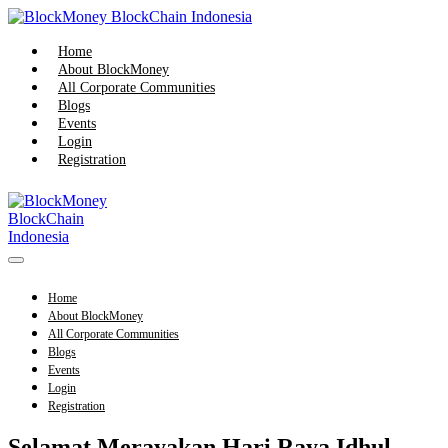
Skip
to
content
Home
About BlockMoney
All Corporate Communities
Blogs
Events
Login
Registration
Menu
Toggle
Home
About BlockMoney
All Corporate Communities
Blogs
Events
Login
Registration
Selamat Merayakan Hari Raya Idhul