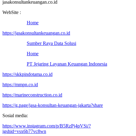
jasakonsultankeuangan.co.id
WebSite :
Home
https://jasakonsultankeuangan.co.id
Sumber Raya Data Solusi
Home
PT Jejaring Layanan Keuangan Indonesia
https://skkpindotama.co.id
https://mmpn.co.id
https://marineconstruction.co.id
https://g.page/jasa-konsultan-keuangan-jakarta?share
Sosial media:
https://www.instagram.com/p/B5RzPj4pVSi/?
igshid=vsx6b77vc8wn