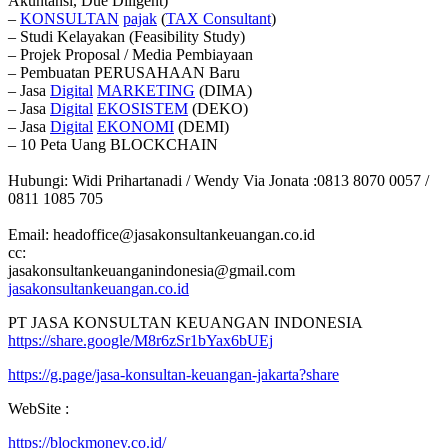
Akuntansi, Due Diligent)
–
KONSULTAN
pajak
(
TAX
Consultant
)
– Studi Kelayakan (Feasibility Study)
– Projek Proposal / Media Pembiayaan
– Pembuatan PERUSAHAAN Baru
– Jasa
Digital
MARKETING
(DIMA)
– Jasa
Digital
EKOSISTEM
(DEKO)
– Jasa
Digital
EKONOMI
(DEMI)
– 10 Peta Uang BLOCKCHAIN
Hubungi: Widi Prihartanadi / Wendy Via Jonata :0813 8070 0057 /
0811 1085 705
Email: headoffice@jasakonsultankeuangan.co.id
cc:
jasakonsultankeuanganindonesia@gmail.com
jasakonsultankeuangan.co.id
PT JASA KONSULTAN KEUANGAN INDONESIA
https://share.google/M8r6zSr1bYax6bUEj
https://g.page/jasa-konsultan-keuangan-jakarta?share
WebSite :
https://blockmoney.co.id/