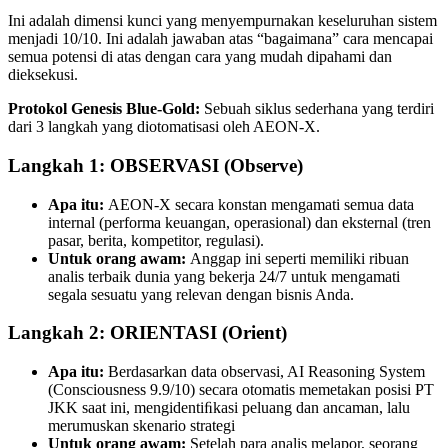
Ini adalah dimensi kunci yang menyempurnakan keseluruhan sistem
menjadi 10/10. Ini adalah jawaban atas “bagaimana” cara mencapai
semua potensi di atas dengan cara yang mudah dipahami dan
dieksekusi.
Protokol Genesis Blue-Gold:
Sebuah siklus sederhana yang terdiri
dari 3 langkah yang diotomatisasi oleh AEON-X.
Langkah 1: OBSERVASI (Observe)
Apa itu:
AEON-X secara konstan mengamati semua data
internal (performa keuangan, operasional) dan eksternal (tren
pasar, berita, kompetitor, regulasi).
Untuk orang awam:
Anggap ini seperti memiliki ribuan
analis terbaik dunia yang bekerja 24/7 untuk mengamati
segala sesuatu yang relevan dengan bisnis Anda.
Langkah 2: ORIENTASI (Orient)
Apa itu:
Berdasarkan data observasi, AI Reasoning System
(Consciousness 9.9/10) secara otomatis memetakan posisi PT
JKK saat ini, mengidentiﬁkasi peluang dan ancaman, lalu
merumuskan skenario strategi
Untuk orang awam:
Setelah para analis melapor, seorang