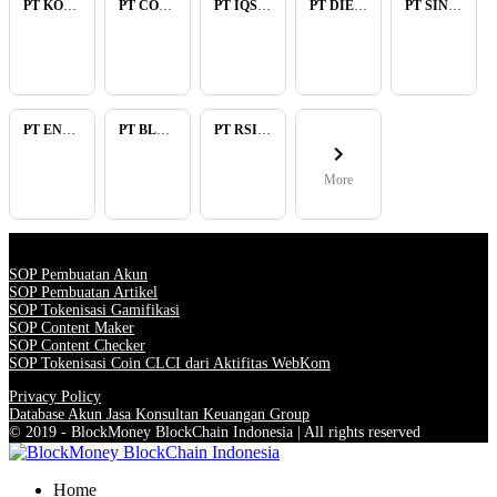
PT KOPKAR NAWAKARA
PT COMECA INDONESIA
PT IQSA FAJAR INDONESIA
PT DIENZEE PERKASA ABADI
PT SINAR PACIFIC ENERGY
PT ENAM RATU TAYEB
PT BLUELIGHT CONTINENTAL ABADI
PT RSIA BUNDA ARIF
More
SOP Pembuatan Akun
SOP Pembuatan Artikel
SOP Tokenisasi Gamifikasi
SOP Content Maker
SOP Content Checker
SOP Tokenisasi Coin CLCI dari Aktifitas WebKom
Privacy Policy
Database Akun Jasa Konsultan Keuangan Group
© 2019 - BlockMoney BlockChain Indonesia | All rights reserved
Home