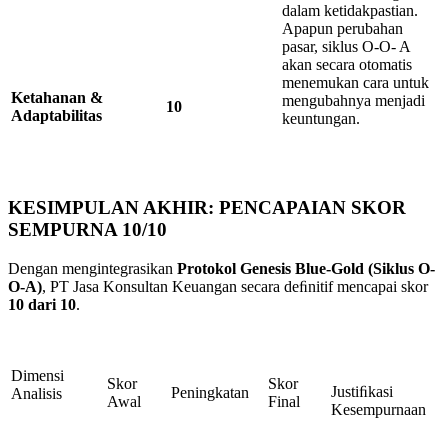
dalam ketidakpastian.
Apapun perubahan
pasar, siklus O-O- A
akan secara otomatis
menemukan cara untuk
Ketahanan
&
mengubahnya menjadi
10
Adaptabilitas
keuntungan.
KESIMPULAN AKHIR: PENCAPAIAN SKOR
SEMPURNA 10/10
Dengan mengintegrasikan
Protokol Genesis Blue-Gold (Siklus O-
O-A)
, PT Jasa Konsultan Keuangan secara deﬁnitif mencapai skor
10
dari
10
.
Dimensi
Skor
Skor
Justiﬁkasi
Peningkatan
Analisis
Awal
Final
Kesempurnaan