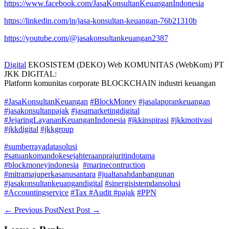
https://www.facebook.com/JasaKonsultanKeuanganIndonesia
https://linkedin.com/in/jasa-konsultan-keuangan-76b21310b
https://youtube.com/@jasakonsultankeuangan2387
Digital
EKOSISTEM (DEKO) Web KOMUNITAS (WebKom) PT
JKK DIGITAL:
Platform komunitas corporate BLOCKCHAIN industri keuangan
#JasaKonsultanKeuangan
#BlockMoney
#jasalaporankeuangan
#jasakonsultanpajak
#jasamarketingdigital
#JejaringLayananKeuanganIndonesia
#jkkinspirasi
#jkkmotivasi
#jkkdigital
#jkkgroup
#sumberrayadatasolusi
#satuankomandokesejahteraanprajuritindotama
#blockmoneyindonesia
#marinecontruction
#mitramajuperkasanusantara
#jualtanahdanbangunan
#jasakonsultankeuangandigital
#sinergisistemdansolusi
#Accountingservice
#Tax
#Audit
#pajak
#PPN
← Previous Post
Next Post →