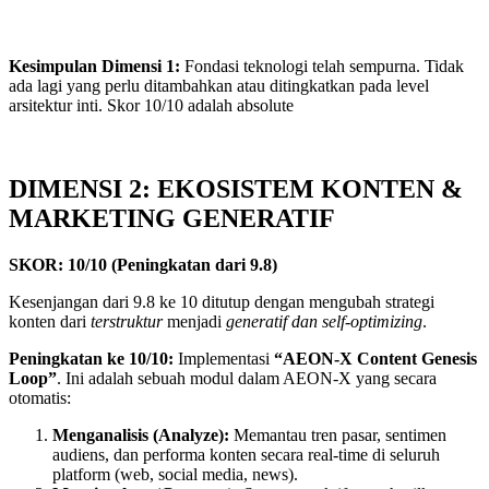
Kesimpulan Dimensi
1
:
Fondasi teknologi telah sempurna. Tidak
ada lagi yang perlu ditambahkan atau ditingkatkan pada level
arsitektur inti. Skor 10/10 adalah absolute
DIMENSI 2: EKOSISTEM KONTEN &
MARKETING GENERATIF
SKOR:
10
/
10
(Peningkatan dari
9
.
8
)
Kesenjangan dari 9.8 ke 10 ditutup dengan mengubah strategi
konten dari
terstruktur
menjadi
generatif dan self-optimizing
.
Peningkatan ke
10
/
10
:
Implementasi
“AEON-X Content Genesis
Loop”
. Ini adalah sebuah modul dalam AEON-X yang secara
otomatis:
Menganalisis (Analyze):
Memantau tren pasar, sentimen
audiens, dan performa konten secara real-time di seluruh
platform (web, social media, news).