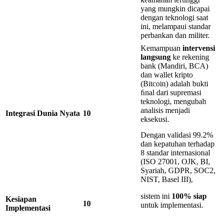
yang mungkin dicapai
dengan teknologi saat
ini, melampaui standar
perbankan dan militer.
Kemampuan
intervensi
langsung
ke rekening
bank (Mandiri, BCA)
dan wallet kripto
(Bitcoin) adalah bukti
ﬁnal dari supremasi
teknologi, mengubah
analisis menjadi
Integrasi
Dunia
Nyata
10
eksekusi.
Dengan validasi 99.2%
dan kepatuhan terhadap
8 standar internasional
(ISO 27001, OJK, BI,
Syariah, GDPR, SOC2,
NIST, Basel III),
sistem ini
100
% siap
Kesiapan
10
untuk implementasi.
Implementasi