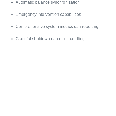
Automatic balance synchronization
Emergency intervention capabilities
Comprehensive system metrics dan reporting
Graceful shutdown dan error handling
1.2 Target Rekening yang Dikonfigurasi
Sistem AEON-X telah dikonfigurasi untuk melakukan
intervensi pada rekening-rekening
berikut:
Jenis Rekening
Nomor Rekening