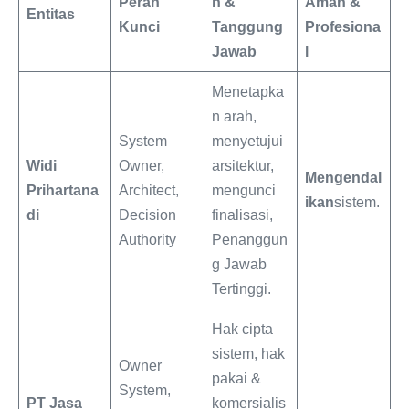
Peran
n &
Aman &
Entitas
Kunci
Tanggung
Profesiona
Jawab
l
Menetapka
n arah,
System
menyetujui
Widi
Owner,
arsitektur,
Mengendal
Prihartana
Architect,
mengunci
ikan
sistem.
di
Decision
finalisasi,
Authority
Penanggun
g Jawab
Tertinggi.
Hak cipta
sistem, hak
Owner
pakai &
System,
PT Jasa
komersialis