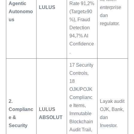
Agentic
Rate 91,2%
LULUS
enterprise
Autonomo
(Target≥90
dan
us
%), Fraud
regulator.
Detection
94,7% AI
Confidence
.
17 Security
Controls,
18
OJK/POJK
Complianc
2.
Layak audit
e Items,
Complianc
LULUS
OJK, Bank,
Immutable
e &
ABSOLUT
dan
Blockchain
Security
Investor.
Audit Trail,