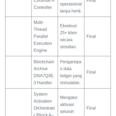
Continue ∞
Final
operasional
Controller
tanpa henti.
Multi-
Eksekusi
Thread
25+ klien
Parallel
Final
secara
Execution
simultan.
Engine
Blockchain
Pengarsipa
Archive
n data
Final
DNA7Q36.
ledger yang
3 Handler
immutable
.
System
Mengatur
Activation
aktivasi
Orchestrato
Final
seluruh
r (Block A‒