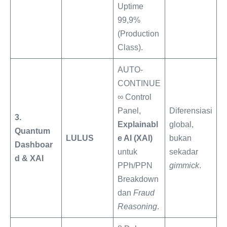
Uptime
99,9%
(Production
Class).
AUTO-
CONTINUE
∞ Control
Panel,
Diferensiasi
3.
Explainabl
global,
Quantum
LULUS
e AI (XAI)
bukan
Dashboar
untuk
sekadar
d & XAI
PPh/PPN
gimmick
.
Breakdown
dan
Fraud
Reasoning
.