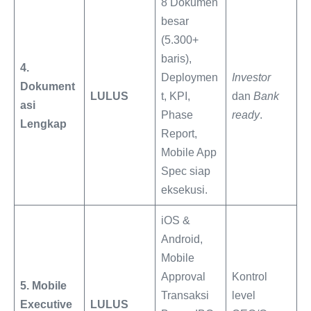
8 Dokumen
besar
(5.300+
baris),
4.
Deploymen
Investor
Dokument
LULUS
t, KPI,
dan
Bank
asi
Phase
ready
.
Lengkap
Report,
Mobile App
Spec siap
eksekusi.
iOS &
Android,
Mobile
Approval
Kontrol
5. Mobile
Transaksi
level
Executive
LULUS