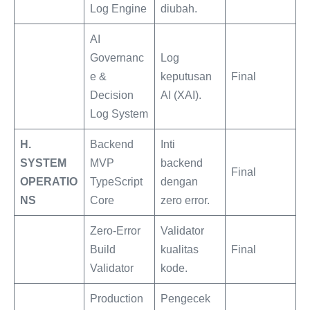
Log Engine
diubah.
AI
Governanc
Log
e &
keputusan
Final
Decision
AI (XAI).
Log System
H.
Backend
Inti
SYSTEM
MVP
backend
Final
OPERATIO
TypeScript
dengan
NS
Core
zero error.
Zero-Error
Validator
Build
kualitas
Final
Validator
kode.
Production
Pengecek