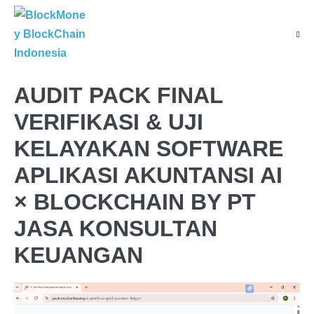
Skip
to
Menu
content
Toggl
AUDIT PACK FINAL
VERIFIKASI & UJI
KELAYAKAN SOFTWARE
APLIKASI AKUNTANSI AI
× BLOCKCHAIN BY PT
JASA KONSULTAN
KEUANGAN