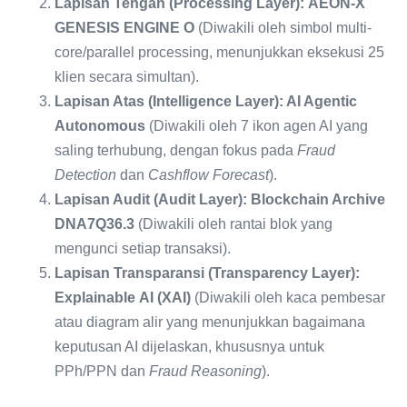
Lapisan
Tengah
(Processing
Layer):
AEON-X
GENESIS
ENGINE
O
(Diwakili oleh simbol multi-
core/parallel processing, menunjukkan eksekusi 25
klien secara simultan).
Lapisan Atas (Intelligence Layer): AI Agentic
Autonomous
(Diwakili oleh 7 ikon agen AI yang
saling terhubung, dengan fokus pada
Fraud
Detection
dan
Cashflow Forecast
).
Lapisan Audit (Audit Layer): Blockchain Archive
DNA7Q36.3
(Diwakili oleh rantai blok yang
mengunci setiap transaksi).
Lapisan
Transparansi
(Transparency
Layer):
Explainable
AI
(XAI)
(Diwakili oleh kaca pembesar
atau diagram alir yang menunjukkan bagaimana
keputusan AI dijelaskan, khususnya untuk
PPh/PPN dan
Fraud Reasoning
).