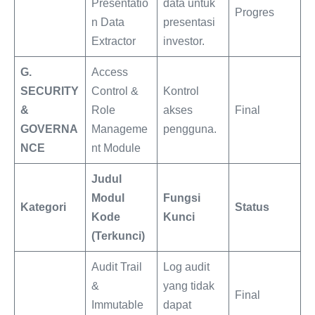
Presentatio
data untuk
Progres
n Data
presentasi
Extractor
investor.
G.
Access
SECURITY
Control &
Kontrol
&
Role
akses
Final
GOVERNA
Manageme
pengguna.
NCE
nt Module
Judul
Modul
Fungsi
Kategori
Status
Kode
Kunci
(Terkunci)
Audit Trail
Log audit
&
yang tidak
Final
Immutable
dapat