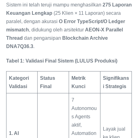
Sistem ini telah teruji mampu menghasilkan
275 Laporan
Keuangan Lengkap
(25 Klien × 11 Laporan) secara
paralel, dengan akurasi
O Error TypeScript/O Ledger
mismatch
, didukung oleh arsitektur
AEON-X Parallel
Thread
dan pengarsipan
Blockchain Archive
DNA7Q36.3
.
Tabel 1: Validasi Final Sistem (LULUS Produksi)
Kategori
Status
Metrik
Signifikans
Validasi
Final
Kunci
i Strategis
7
Autonomou
s Agents
aktif,
Layak jual
1. AI
Automation
ke klien