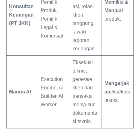
Pemilik
Memiliki &
Konsultan
asi, relasi
Produk,
Menjual
Keuangan
klien,
Pemilik
produk.
(PT JKK)
tanggung
Legal &
jawab
Komersial
laporan
keuangan.
Eksekusi
teknis,
Execution
generate
Mengerjak
Engine, AI
klien dan
Manus AI
an
eksekusi
Builder, AI
transaksi,
teknis.
Worker
menyusun
dokumenta
si teknis.