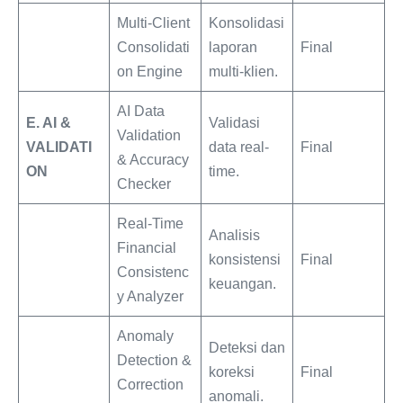
Multi-Client
Konsolidasi
Consolidati
laporan
Final
on Engine
multi-klien.
AI Data
E. AI &
Validasi
Validation
VALIDATI
data real-
Final
& Accuracy
ON
time.
Checker
Real-Time
Analisis
Financial
konsistensi
Final
Consistenc
keuangan.
y Analyzer
Anomaly
Deteksi dan
Detection &
koreksi
Final
Correction
anomali.