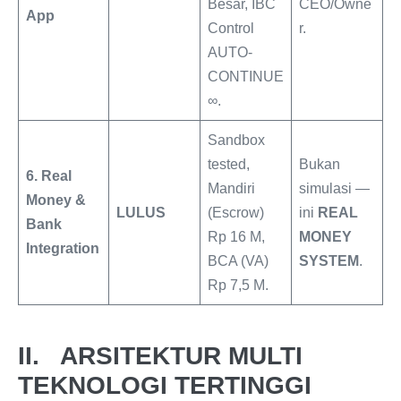
Besar, IBC
CEO/Owne
App
Control
r.
AUTO-
CONTINUE
∞.
Sandbox
tested,
Bukan
6. Real
Mandiri
simulasi —
Money &
LULUS
(Escrow)
ini
REAL
Bank
Rp 16 M,
MONEY
Integration
BCA (VA)
SYSTEM
.
Rp 7,5 M.
II. ARSITEKTUR MULTI
TEKNOLOGI TERTINGGI