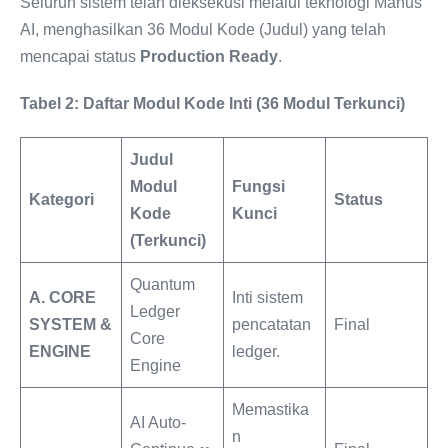
Seluruh sistem telah dieksekusi melalui teknologi Manus
AI, menghasilkan 36 Modul Kode (Judul) yang telah
mencapai status
Production Ready
.
Tabel
2:
Daftar
Modul
Kode
Inti
(36
Modul
Terkunci)
Judul
Modul
Fungsi
Kategori
Status
Kode
Kunci
(Terkunci)
Quantum
A.
CORE
Inti sistem
Ledger
SYSTEM
&
pencatatan
Final
Core
ENGINE
ledger.
Engine
Memastika
AI Auto-
n