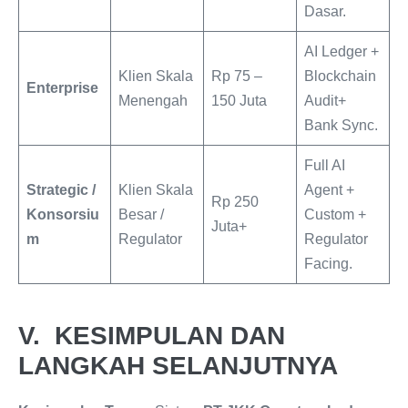
Dasar.
AI Ledger +
Klien Skala
Rp 75 ‒
Blockchain
Enterprise
Menengah
150 Juta
Audit+
Bank Sync.
Full AI
Strategic /
Klien Skala
Agent +
Rp 250
Konsorsiu
Besar /
Custom +
Juta+
m
Regulator
Regulator
Facing.
V. KESIMPULAN DAN
LANGKAH SELANJUTNYA