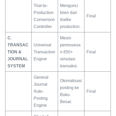
Trial-to-
Mengunci
Production
klien dari
Final
Conversion
trial
ke
Controller
production
.
C.
Mesin
TRANSAC
Universal
pemrosesa
TION &
Transaction
n 650+
Final
JOURNAL
Engine
simulasi
SYSTEM
transaksi.
General
Otomatisasi
Journal
posting ke
Auto-
Final
Buku
Posting
Besar.
Engine