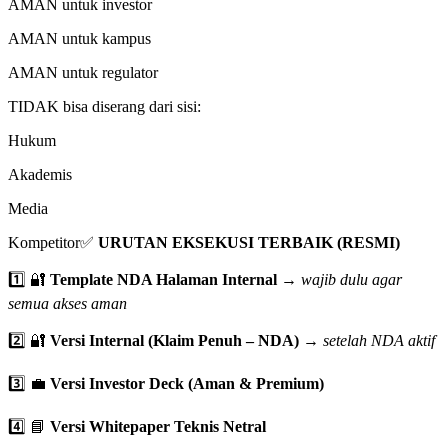
AMAN untuk investor
AMAN untuk kampus
AMAN untuk regulator
TIDAK bisa diserang dari sisi:
Hukum
Akademis
Media
Kompetitor✅
URUTAN EKSEKUSI TERBAIK (RESMI)
1️⃣ 🔐
Template NDA Halaman Internal
→
wajib dulu agar
semua akses aman
2️⃣ 🔐
Versi Internal (Klaim Penuh – NDA)
→
setelah NDA aktif
3️⃣ 💼
Versi Investor Deck (Aman & Premium)
4️⃣ 📘
Versi Whitepaper Teknis Netral