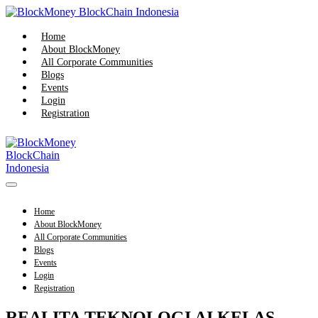
Skip
to
content
Home
About BlockMoney
All Corporate Communities
Blogs
Events
Login
Registration
Menu
Toggle
Home
About BlockMoney
All Corporate Communities
Blogs
Events
Login
Registration
REALITA TEKNOLOGI AI KELAS