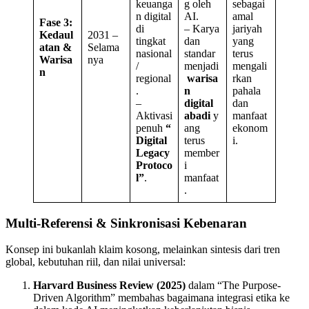
keuanga
g oleh
sebagai
n digital
AI.
amal
Fase 3:
di
– Karya
jariyah
Kedaul
2031 –
tingkat
dan
yang
atan &
Selama
nasional
standar
terus
Warisa
nya
/
menjadi
mengali
n
regional
warisa
rkan
.
n
pahala
–
digital
dan
Aktivasi
abadi
y
manfaat
penuh
“
ang
ekonom
Digital
terus
i.
Legacy
member
Protoco
i
l”
.
manfaat
.
Multi-Referensi & Sinkronisasi Kebenaran
Konsep ini bukanlah klaim kosong, melainkan sintesis dari tren
global, kebutuhan riil, dan nilai universal:
Harvard Business Review (2025)
dalam “The Purpose-
Driven Algorithm” membahas bagaimana integrasi etika ke