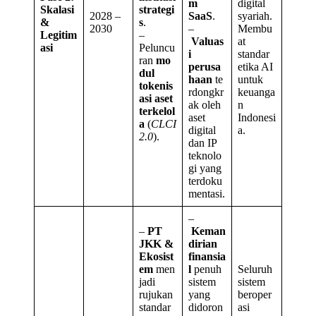
m
digital
Skalasi
strategi
2028 –
SaaS
.
syariah.
&
s
.
2030
–
Membu
Legitim
–
Valuas
at
asi
Peluncu
i
standar
ran
mo
perusa
etika AI
dul
haan
te
untuk
tokenis
rdongkr
keuanga
asi aset
ak oleh
n
terkelol
aset
Indonesi
a
(
CLCI
digital
a.
2.0
).
dan IP
teknolo
gi yang
terdoku
mentasi.
–
–
PT
Keman
JKK &
dirian
Ekosist
finansia
em
men
l
penuh
Seluruh
jadi
sistem
sistem
rujukan
yang
beroper
standar
didoron
asi