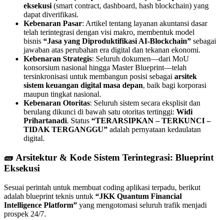
eksekusi
(smart contract, dashboard, hash blockchain) yang
dapat diverifikasi.
Kebenaran Pasar
: Artikel tentang layanan akuntansi dasar
telah terintegrasi dengan visi makro, membentuk model
bisnis
“Jasa yang Diproduktifikasi AI-Blockchain”
sebagai
jawaban atas perubahan era digital dan tekanan ekonomi.
Kebenaran Strategis
: Seluruh dokumen—dari MoU
konsorsium nasional hingga Master Blueprint—telah
tersinkronisasi untuk membangun posisi sebagai
arsitek
sistem keuangan digital masa depan
, baik bagi korporasi
maupun tingkat nasional.
Kebenaran Otoritas
: Seluruh sistem secara eksplisit dan
berulang dikunci di bawah satu otoritas tertinggi:
Widi
Prihartanadi
. Status
“TERARSIPKAN – TERKUNCI –
TIDAK TERGANGGU”
adalah pernyataan kedaulatan
digital.
🧱
Arsitektur & Kode Sistem Terintegrasi: Blueprint
Eksekusi
Sesuai perintah untuk membuat coding aplikasi terpadu, berikut
adalah blueprint teknis untuk
“JKK Quantum Financial
Intelligence Platform”
yang mengotomasi seluruh trafik menjadi
prospek 24/7.