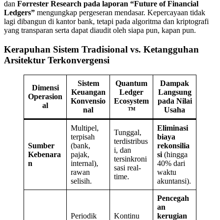
dan
Forrester Research pada laporan “Future of Financial
Ledgers”
mengungkap pergeseran mendasar. Kepercayaan tidak
lagi dibangun di kantor bank, tetapi pada algoritma dan kriptografi
yang transparan serta dapat diaudit oleh siapa pun, kapan pun.
Kerapuhan Sistem Tradisional vs. Ketangguhan
Arsitektur Terkonvergensi
Sistem
Quantum
Dampak
Dimensi
Keuangan
Ledger
Langsung
Operasion
Konvensio
Ecosystem
pada Nilai
al
nal
™
Usaha
Multipel,
Eliminasi
Tunggal,
terpisah
biaya
terdistribus
Sumber
(bank,
rekonsilia
i, dan
Kebenara
pajak,
si
(hingga
tersinkroni
n
internal),
40% dari
sasi real-
rawan
waktu
time.
selisih.
akuntansi).
Pencegah
an
Periodik
Kontinu
kerugian