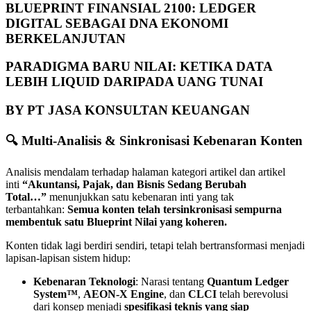
BLUEPRINT FINANSIAL 2100: LEDGER
DIGITAL SEBAGAI DNA EKONOMI
BERKELANJUTAN
PARADIGMA BARU NILAI: KETIKA DATA
LEBIH LIQUID DARIPADA UANG TUNAI
BY PT JASA KONSULTAN KEUANGAN
🔍
Multi-Analisis & Sinkronisasi Kebenaran Konten
Analisis mendalam terhadap halaman kategori artikel dan artikel
inti
“Akuntansi, Pajak, dan Bisnis Sedang Berubah
Total…”
menunjukkan satu kebenaran inti yang tak
terbantahkan:
Semua konten telah tersinkronisasi sempurna
membentuk satu Blueprint Nilai yang koheren.
Konten tidak lagi berdiri sendiri, tetapi telah bertransformasi menjadi
lapisan-lapisan sistem hidup:
Kebenaran Teknologi
: Narasi tentang
Quantum Ledger
System™
,
AEON-X Engine
, dan
CLCI
telah berevolusi
dari konsep menjadi
spesifikasi teknis yang siap