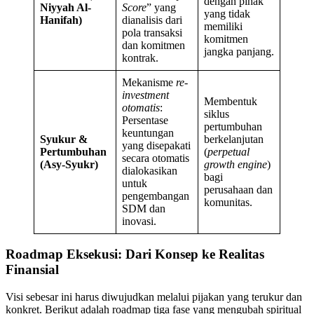
dengan pihak
Niyyah Al-
Score
” yang
yang tidak
Hanifah)
dianalisis dari
memiliki
pola transaksi
komitmen
dan komitmen
jangka panjang.
kontrak.
Mekanisme
re-
investment
Membentuk
otomatis
:
siklus
Persentase
pertumbuhan
keuntungan
Syukur &
berkelanjutan
yang disepakati
Pertumbuhan
(
perpetual
secara otomatis
(Asy-Syukr)
growth engine
)
dialokasikan
bagi
untuk
perusahaan dan
pengembangan
komunitas.
SDM dan
inovasi.
Roadmap Eksekusi: Dari Konsep ke Realitas
Finansial
Visi sebesar ini harus diwujudkan melalui pijakan yang terukur dan
konkret. Berikut adalah roadmap tiga fase yang mengubah spiritual