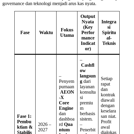
governance dan teknologi menjadi arus kas nyata.
Output
Nyata
Integra
(Key
si
Fokus
Fase
Waktu
Perfor
Spiritu
Utama
mance
al-
Indicat
Teknis
or)
–
Cashfl
ow
–
langsun
Setiap
Penyem
g
dari
rapat
purnaan
layanan
dan
AEON
konsulta
kontrak
-X
si
diawali
Core
premiu
dengan
Engine
m
keselara
dan
berbasis
Fase 1:
san niat.
dashboa
sistem.
Pembu
Profit
2026 –
rd
Qua
–
ktian &
awal
2027
ntum
Penerbit
Stabilis
dialokas