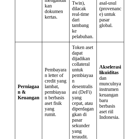
mengandal
Twin),
asal-usul
kan
dilacak
(provenanc
dokumen
real-time
e) untuk
kertas.
dari
pasar
tambang
global.
ke
pelabuhan.
Token aset
dapat
dijadikan
collateral
Akselerasi
Pembayara
untuk
likuiditas
n letter of
pembiayaa
dan
credit yang
n
munculnya
Perniagaa
lambat,
desentralis
instrumen
n &
pembiayaa
asi (DeFi)
keuangan
Keuangan
n berbasis
yang
baru
aset fisik
cepat, atau
berbasis
yang
diperdagan
aset riil
rumit.
gkan di
Indonesia.
pasar
sekunder
yang
teraudit.