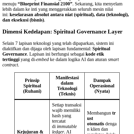
menuju
“Blueprint Finansial 2100”
. Sekarang, kita menyelam
lebih dalam ke inti yang menggerakkan seluruh mesin nilai
ini:
keselarasan absolut antara niat (spiritual), data (teknologi),
dan eksekusi (bisnis)
.
Dimensi Kedelapan: Spiritual Governance Layer
Selain 7 lapisan teknologi yang telah dipaparkan, sistem ini
diaktifkan dan dijaga oleh lapisan fundamental:
Spiritual
Governance
. Lapisan ini berfungsi sebagai
kode etik
tertinggi
yang di-
embed
ke dalam logika AI dan aturan
smart
contract
.
Manifestasi
Prinsip
Dampak
dalam
Spiritual
Operasional
Teknologi
(Ruhani)
(Nyata)
(Teknis)
Setiap transaksi
wajib memiliki
Membangun
tr
hash yang
ust
tercatat
otomatis
denga
di
immutable
n klien dan
Kejujuran &
ledger
. AI