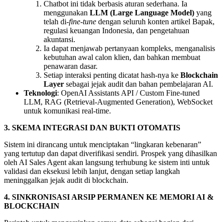
Chatbot ini tidak berbasis aturan sederhana. Ia
menggunakan
LLM (Large Language Model)
yang
telah di-
fine-tune
dengan seluruh konten artikel Bapak,
regulasi keuangan Indonesia, dan pengetahuan
akuntansi.
Ia dapat menjawab pertanyaan kompleks, menganalisis
kebutuhan awal calon klien, dan bahkan membuat
penawaran dasar.
Setiap interaksi penting dicatat hash-nya ke
Blockchain
Layer
sebagai jejak audit dan bahan pembelajaran AI.
Teknologi
: OpenAI Assistants API / Custom Fine-tuned
LLM, RAG (Retrieval-Augmented Generation), WebSocket
untuk komunikasi real-time.
3. SKEMA INTEGRASI DAN BUKTI OTOMATIS
Sistem ini dirancang untuk menciptakan “lingkaran kebenaran”
yang tertutup dan dapat diverifikasi sendiri. Prospek yang dihasilkan
oleh AI Sales Agent akan langsung terhubung ke sistem inti untuk
validasi dan eksekusi lebih lanjut, dengan setiap langkah
meninggalkan jejak audit di blockchain.
4. SINKRONISASI ARSIP PERMANEN KE MEMORI AI &
BLOCKCHAIN