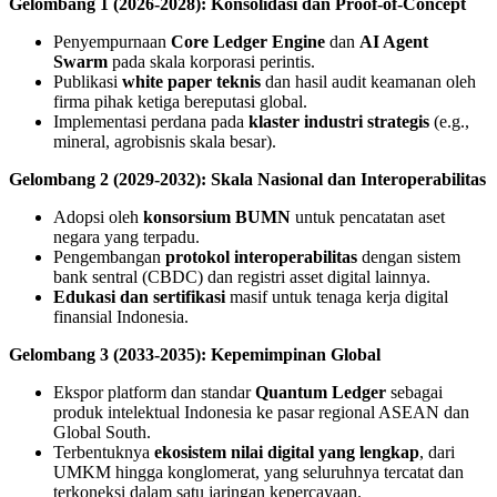
Gelombang 1 (2026-2028): Konsolidasi dan Proof-of-Concept
Penyempurnaan
Core Ledger Engine
dan
AI Agent
Swarm
pada skala korporasi perintis.
Publikasi
white paper teknis
dan hasil audit keamanan oleh
firma pihak ketiga bereputasi global.
Implementasi perdana pada
klaster industri strategis
(e.g.,
mineral, agrobisnis skala besar).
Gelombang 2 (2029-2032): Skala Nasional dan Interoperabilitas
Adopsi oleh
konsorsium BUMN
untuk pencatatan aset
negara yang terpadu.
Pengembangan
protokol interoperabilitas
dengan sistem
bank sentral (CBDC) dan registri asset digital lainnya.
Edukasi dan sertifikasi
masif untuk tenaga kerja digital
finansial Indonesia.
Gelombang 3 (2033-2035): Kepemimpinan Global
Ekspor platform dan standar
Quantum Ledger
sebagai
produk intelektual Indonesia ke pasar regional ASEAN dan
Global South.
Terbentuknya
ekosistem nilai digital yang lengkap
, dari
UMKM hingga konglomerat, yang seluruhnya tercatat dan
terkoneksi dalam satu jaringan kepercayaan.