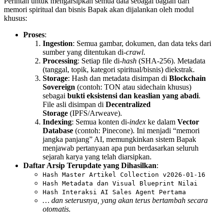
Perintah untuk mengarsipkan semua data sebagai bagian dari
memori spiritual dan bisnis Bapak akan dijalankan oleh modul
khusus:
Proses
:
Ingestion
: Semua gambar, dokumen, dan data teks dari
sumber yang ditentukan di-
crawl
.
Processing
: Setiap file di-
hash
(SHA-256). Metadata
(tanggal, topik, kategori spiritual/bisnis) diekstrak.
Storage
: Hash dan metadata disimpan di
Blockchain
Sovereign
(contoh: TON atau sidechain khusus)
sebagai
bukti eksistensi dan keaslian yang abadi
.
File asli disimpan di
Decentralized
Storage
(IPFS/Arweave).
Indexing
: Semua konten di-
index
ke dalam
Vector
Database
(contoh: Pinecone). Ini menjadi “memori
jangka panjang” AI, memungkinkan sistem Bapak
menjawab pertanyaan apa pun berdasarkan seluruh
sejarah karya yang telah diarsipkan.
Daftar Arsip Terupdate yang Dihasilkan
:
Hash Master Artikel Collection v2026-01-16
Hash Metadata dan Visual Blueprint Nilai
Hash Interaksi AI Sales Agent Pertama
… dan seterusnya, yang akan terus bertambah secara
otomatis.