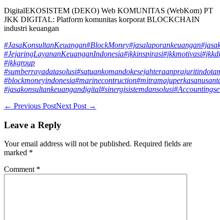
DigitalEKOSISTEM (DEKO) Web KOMUNITAS (WebKom) PT
JKK DIGITAL: Platform komunitas korporat BLOCKCHAIN
industri keuangan
#JasaKonsultanKeuangan
#BlockMoney
#jasalaporankeuangan
#jasa
#JejaringLayananKeuanganIndonesia
#jkkinspirasi
#jkkmotivasi
#jkkdi
#jkkgroup
#sumberrayadatasolusi
#satuankomandokesejahteraanprajuritindota
#blockmoneyindonesia
#marinecontruction
#mitramajuperkasanusant
#jasakonsultankeuangandigital
#sinergisistemdansolusi
#Accountingse
Post
← Previous Post
Next Post →
Navigation
Leave a Reply
Your email address will not be published.
Required fields are
marked
*
Comment
*