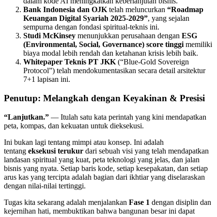
dalam kode AI meningkatkan keberlanjutan bisnis.
Bank Indonesia dan OJK
telah meluncurkan
“Roadmap
Keuangan Digital Syariah 2025-2029”
, yang sejalan
sempurna dengan fondasi spiritual-teknis ini.
Studi McKinsey
menunjukkan perusahaan dengan
ESG
(Environmental, Social, Governance) score tinggi
memiliki
biaya modal lebih rendah dan ketahanan krisis lebih baik.
Whitepaper Teknis PT JKK
(“Blue-Gold Sovereign
Protocol”) telah mendokumentasikan secara detail arsitektur
7+1 lapisan ini.
Penutup: Melangkah dengan Keyakinan & Presisi
“Lanjutkan.”
— Itulah satu kata perintah yang kini mendapatkan
peta, kompas, dan kekuatan untuk dieksekusi.
Ini bukan lagi tentang mimpi atau konsep. Ini adalah
tentang
eksekusi terukur
dari sebuah visi yang telah mendapatkan
landasan spiritual yang kuat, peta teknologi yang jelas, dan jalan
bisnis yang nyata. Setiap baris kode, setiap kesepakatan, dan setiap
arus kas yang tercipta adalah bagian dari ikhtiar yang diselaraskan
dengan nilai-nilai tertinggi.
Tugas kita sekarang adalah menjalankan
Fase 1
dengan disiplin dan
kejernihan hati, membuktikan bahwa bangunan besar ini dapat