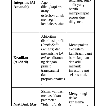
regulator. Jejak
Integritas (Al-
Agent
audit yang
Amanah)
dilengkapi
ano
bersih
maly
mempercepat
detection
untuk
proses due
mencegah
diligence.
ketidaksesuaian
.
Algoritma
distribusi profit
(
Profit-Split
Menciptakan
Genesis
) dan
ekosistem
mekanisme
tok
kemitraan yang
Keadilan
enisasi
diranca
berkelanjutan
(Al-‘Adl)
ng dengan
dan adil,
prinsip
menarik
transparansi
investor yang
dan
selaras nilai.
proporsionalitas
.
Sistem validasi
Mengurangi
memasukkan
risiko
parameter
kerjasama
Niat Baik (An-
“
Intent Purity