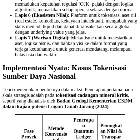
memadukan kepatuhan regulasi (OJK, pajak) dengan logika
algoritmik, memastikan setiap operasi selaras dengan norma.
Lapis 6 (Ekosistem Nilai):
Platform untuk tokenisasi aset riil
(real estate, komoditas, kekayaan intelektual), mengubah yang
statis menjadi liquid dan dapat ditransaksikan secara global
dengan underlying value yang jelas.
Lapis 7 (Warisan Digital):
Mekanisme untuk melestarikan
aset, logika bisnis, dan bahkan visi ke dalam format yang
terjaga keutuhannya untuk generasi mendatang, melampaui
batas usia dan waktu.
Implementasi Nyata: Kasus Tokenisasi
Sumber Daya Nasional
Teori menemukan bentuknya dalam aksi. Penerapan pertama pada
skala strategis adalah pada
tokenisasi cadangan mineral kritis
,
seperti yang dianalisis oleh
Badan Geologi Kementerian ESDM
dalam kajian potensi Logam Tanah Jarang (2024)
.
Penerapa
n
Peningkat
Metode
Fase
Quantum
an Nilai &
Konvensio
Proyek
Ledger
Transpar
nal