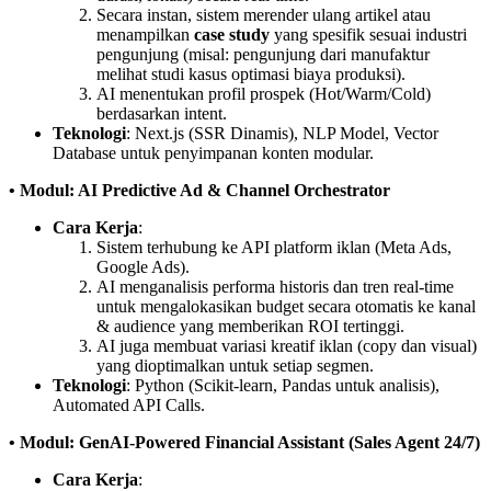
Secara instan, sistem merender ulang artikel atau
menampilkan
case study
yang spesifik sesuai industri
pengunjung (misal: pengunjung dari manufaktur
melihat studi kasus optimasi biaya produksi).
AI menentukan profil prospek (Hot/Warm/Cold)
berdasarkan intent.
Teknologi
: Next.js (SSR Dinamis), NLP Model, Vector
Database untuk penyimpanan konten modular.
• Modul: AI Predictive Ad & Channel Orchestrator
Cara Kerja
:
Sistem terhubung ke API platform iklan (Meta Ads,
Google Ads).
AI menganalisis performa historis dan tren real-time
untuk mengalokasikan budget secara otomatis ke kanal
& audience yang memberikan ROI tertinggi.
AI juga membuat variasi kreatif iklan (copy dan visual)
yang dioptimalkan untuk setiap segmen.
Teknologi
: Python (Scikit-learn, Pandas untuk analisis),
Automated API Calls.
• Modul: GenAI-Powered Financial Assistant (Sales Agent 24/7)
Cara Kerja
: