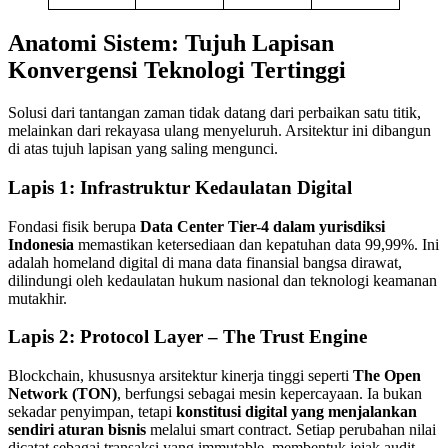
Anatomi Sistem: Tujuh Lapisan
Konvergensi Teknologi Tertinggi
Solusi dari tantangan zaman tidak datang dari perbaikan satu titik,
melainkan dari rekayasa ulang menyeluruh. Arsitektur ini dibangun
di atas tujuh lapisan yang saling mengunci.
Lapis 1: Infrastruktur Kedaulatan Digital
Fondasi fisik berupa
Data Center Tier-4 dalam yurisdiksi
Indonesia
memastikan ketersediaan dan kepatuhan data 99,99%. Ini
adalah homeland digital di mana data finansial bangsa dirawat,
dilindungi oleh kedaulatan hukum nasional dan teknologi keamanan
mutakhir.
Lapis 2: Protocol Layer – The Trust Engine
Blockchain, khususnya arsitektur kinerja tinggi seperti
The Open
Network (TON)
, berfungsi sebagai mesin kepercayaan. Ia bukan
sekadar penyimpan, tetapi
konstitusi digital yang menjalankan
sendiri aturan bisnis
melalui smart contract. Setiap perubahan nilai
dicatat sebagai transaksi yang immutable, membentuk jejak audit