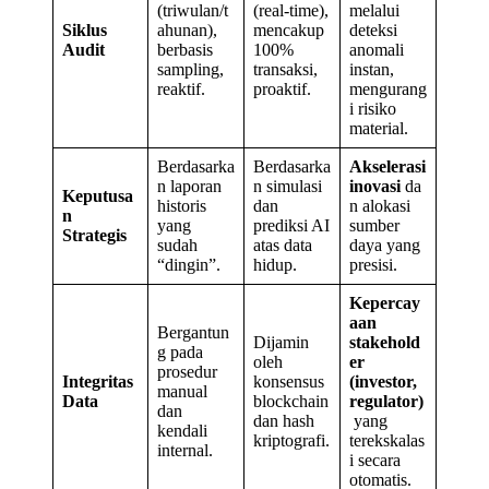
(triwulan/t
(real-time),
melalui
Siklus
ahunan),
mencakup
deteksi
Audit
berbasis
100%
anomali
sampling,
transaksi,
instan,
reaktif.
proaktif.
mengurang
i risiko
material.
Berdasarka
Berdasarka
Akselerasi
n laporan
n simulasi
inovasi
da
Keputusa
historis
dan
n alokasi
n
yang
prediksi AI
sumber
Strategis
sudah
atas data
daya yang
“dingin”.
hidup.
presisi.
Kepercay
aan
Bergantun
Dijamin
stakehold
g pada
oleh
er
prosedur
Integritas
konsensus
(investor,
manual
Data
blockchain
regulator)
dan
dan hash
yang
kendali
kriptografi.
terekskalas
internal.
i secara
otomatis.