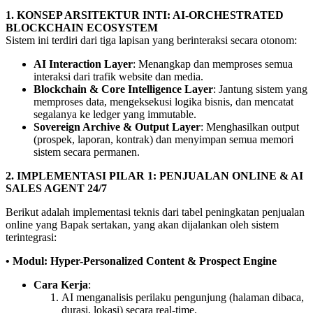
1. KONSEP ARSITEKTUR INTI: AI-ORCHESTRATED
BLOCKCHAIN ECOSYSTEM
Sistem ini terdiri dari tiga lapisan yang berinteraksi secara otonom:
AI Interaction Layer
: Menangkap dan memproses semua
interaksi dari trafik website dan media.
Blockchain & Core Intelligence Layer
: Jantung sistem yang
memproses data, mengeksekusi logika bisnis, dan mencatat
segalanya ke ledger yang immutable.
Sovereign Archive & Output Layer
: Menghasilkan output
(prospek, laporan, kontrak) dan menyimpan semua memori
sistem secara permanen.
2. IMPLEMENTASI PILAR 1: PENJUALAN ONLINE & AI
SALES AGENT 24/7
Berikut adalah implementasi teknis dari tabel peningkatan penjualan
online yang Bapak sertakan, yang akan dijalankan oleh sistem
terintegrasi:
• Modul: Hyper-Personalized Content & Prospect Engine
Cara Kerja
:
AI menganalisis perilaku pengunjung (halaman dibaca,
durasi, lokasi) secara real-time.