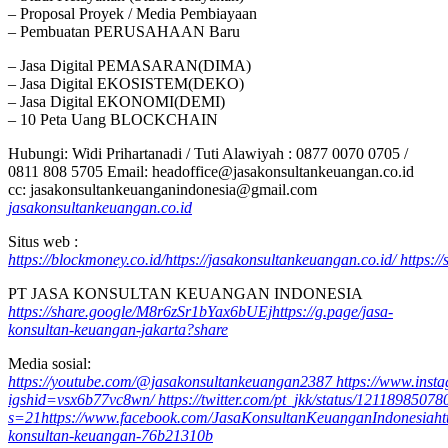
– Proposal Proyek / Media Pembiayaan
– Pembuatan PERUSAHAAN Baru
– Jasa Digital PEMASARAN(DIMA)
– Jasa Digital EKOSISTEM(DEKO)
– Jasa Digital EKONOMI(DEMI)
– 10 Peta Uang BLOCKCHAIN
Hubungi: Widi Prihartanadi / Tuti Alawiyah : 0877 0070 0705 /
0811 808 5705 Email: headoffice@jasakonsultankeuangan.co.id
cc: jasakonsultankeuanganindonesia@gmail.com
jasakonsultankeuangan.co.id
Situs web :
https://blockmoney.co.id/
https://jasakonsultankeuangan.co.id/
https:/
PT JASA KONSULTAN KEUANGAN INDONESIA
https://share.google/M8r6zSr1bYax6bUEj
https://g.page/jasa-
konsultan-keuangan-jakarta?share
Media sosial:
https://youtube.com/@jasakonsultankeuangan2387
https://www.ins
igshid=vsx6b77vc8wn/
https://twitter.com/pt_jkk/status/121189850
s=21
https://www.facebook.com/JasaKonsultanKeuanganIndonesia
ht
konsultan-keuangan-76b21310b