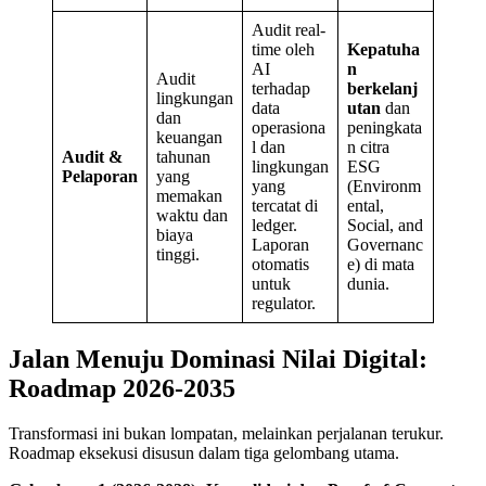
Audit real-
time oleh
Kepatuha
AI
n
Audit
terhadap
berkelanj
lingkungan
data
utan
dan
dan
operasiona
peningkata
keuangan
l dan
n citra
Audit &
tahunan
lingkungan
ESG
Pelaporan
yang
yang
(Environm
memakan
tercatat di
ental,
waktu dan
ledger.
Social, and
biaya
Laporan
Governanc
tinggi.
otomatis
e) di mata
untuk
dunia.
regulator.
Jalan Menuju Dominasi Nilai Digital:
Roadmap 2026-2035
Transformasi ini bukan lompatan, melainkan perjalanan terukur.
Roadmap eksekusi disusun dalam tiga gelombang utama.