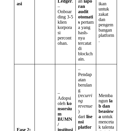
Ledger
.
an
lapo
asi
ikan
–
ran
untuk
Onboar
audit
zakat
ding 3-5
otomati
dan
klien
s
pertam
pengem
korpora
a yang
bangan
si
hash-
platform
percont
nya
.
ohan.
tercatat
di
blockch
ain.
–
Pendap
atan
berulan
g
–
(
recurri
Memba
Adopsi
ng
ngun
la
oleh
ko
revenue
b dan
nsorsiu
)
beasisw
m
dari
lise
a
untuk
BUMN
nsi
menceta
/
platfor
k talenta
Fase 2:
institusi