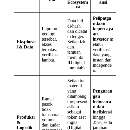
Ecosystem
ansi
™
Pelipatga
Data inti
ndaan
di-hash
Laporan
kepercaya
dan dicatat
geologi
an
di ledger.
tersebar,
investor
m
Eksploras
Setiap izin
akses
elalui
i & Data
dan
terbatas,
verifikasi
temuan
verifikasi
data yang
memiliki
lambat.
instan dan
ID digital
independe
immutable.
n.
Setiap ton
material
yang
Penguran
ditambang
gan
Rantai
direpresent
kebocora
pasok
asikan
n dan
tidak
sebagai
inefisiensi
transparan,
Produksi
token aset
hingga
volume
&
digital
25%, serta
dan kadar
Logistik
(Digital
jaminan