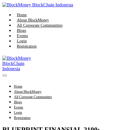
Skip
to
content
Home
About BlockMoney
All Corporate Communities
Blogs
Events
Login
Registration
Menu
Toggle
Home
About BlockMoney
All Corporate Communities
Blogs
Events
Login
Registration
BLUEPRINT FINANSIAL 2100: