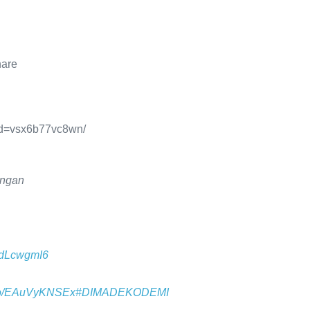
hare
id=vsx6b77vc8wn/
angan
Z0dLcwgmI6
t.co/EAuVyKNSEx
#DIMADEKODEMI