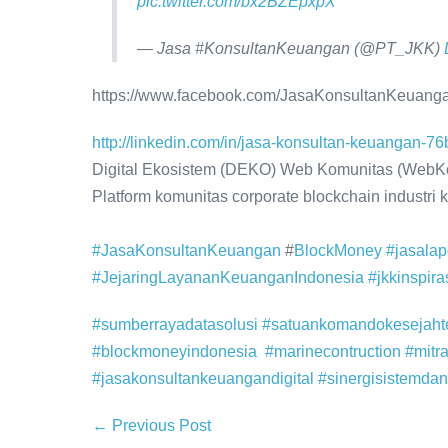
pic.twitter.com/bx2BZEpxpX
— Jasa #KonsultanKeuangan (@PT_JKK)
https://www.facebook.com/JasaKonsultanKeuang
http://linkedin.com/in/jasa-konsultan-keuangan-7
Digital Ekosistem (DEKO) Web Komunitas (WebKo
Platform komunitas corporate blockchain industri
#JasaKonsultanKeuangan
#
BlockMoney
#jasala
#JejaringLayananKeuanganIndonesia
#jkkinspira
#sumberrayadatasolusi
#satuankomandokesejahte
#blockmoneyindonesia
#marinecontruction
#mitr
#jasakonsultankeuangandigital
#sinergisistemdan
← Previous Post