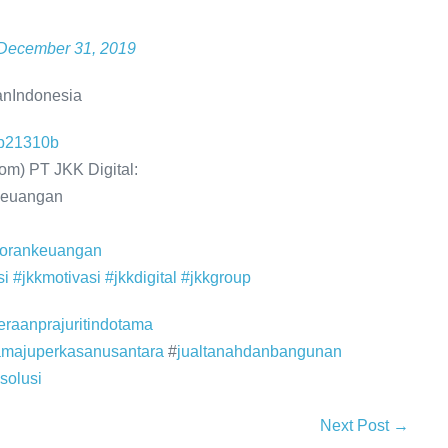
December 31, 2019
anIndonesia
6b21310b
m) PT JKK Digital:
 keuangan
porankeuangan
si
#jkkmotivasi
#jkkdigital
#jkkgroup
raanprajuritindotama
amajuperkasanusantara
#
jualtanahdanbangunan
solusi
Next Post →