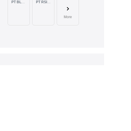
PT BLUELIGHT CONTINENTAL ABADI
PT RSIA BUNDA ARIF
More