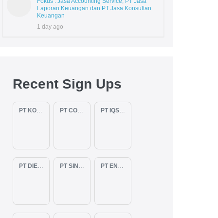
Fokus : Jasa Accounting Service, PT Jasa
Laporan Keuangan dan PT Jasa Konsultan
Keuangan
1 day ago
Recent Sign Ups
PT KOPKAR NAWAKARA
PT COMECA INDONESIA
PT IQSA FAJAR INDONESIA
PT DIENZEE PERKASA ABADI
PT SINAR PACIFIC ENERGY
PT ENAM RATU TAYEB