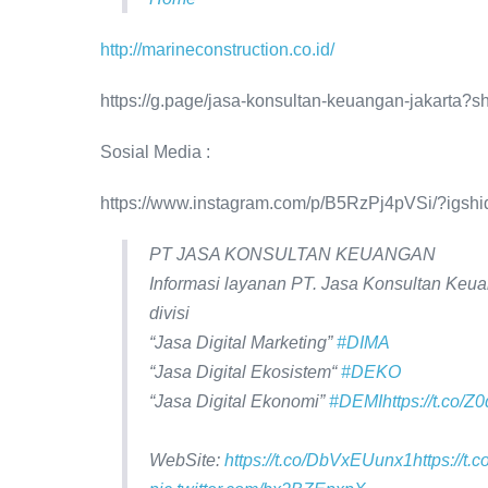
http://marineconstruction.co.id/
https://g.page/jasa-konsultan-keuangan-jakarta?s
Sosial Media :
https://www.instagram.com/p/B5RzPj4pVSi/?igsh
PT JASA KONSULTAN KEUANGAN
Informasi layanan PT. Jasa Konsultan Keu
divisi
“Jasa Digital Marketing”
#DIMA
“Jasa Digital Ekosistem“
#DEKO
“Jasa Digital Ekonomi”
#DEMI
https://t.co/
WebSite:
https://t.co/DbVxEUunx1
https://