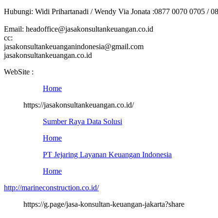
Hubungi: Widi Prihartanadi / Wendy Via Jonata :0877 0070 0705 / 0
Email: headoffice@jasakonsultankeuangan.co.id
cc:
jasakonsultankeuanganindonesia@gmail.com
jasakonsultankeuangan.co.id
WebSite :
Home
https://jasakonsultankeuangan.co.id/
Sumber Raya Data Solusi
Home
PT Jejaring Layanan Keuangan Indonesia
Home
http://marineconstruction.co.id/
https://g.page/jasa-konsultan-keuangan-jakarta?share