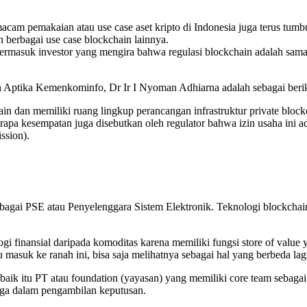
acam pemakaian atau use case aset kripto di Indonesia juga terus tumb
n berbagai use case blockchain lainnya.
rmasuk investor yang mengira bahwa regulasi blockchain adalah sama d
en Aptika Kemenkominfo, Dr Ir I Nyoman Adhiarna adalah sebagai beri
 dan memiliki ruang lingkup perancangan infrastruktur private blockc
rapa kesempatan juga disebutkan oleh regulator bahwa izin usaha ini a
ssion).
ebagai PSE atau Penyelenggara Sistem Elektronik. Teknologi blockcha
ogi finansial daripada komoditas karena memiliki fungsi store of value 
masuk ke ranah ini, bisa saja melihatnya sebagai hal yang berbeda lag
nis, baik itu PT atau foundation (yayasan) yang memiliki core team se
ga dalam pengambilan keputusan.