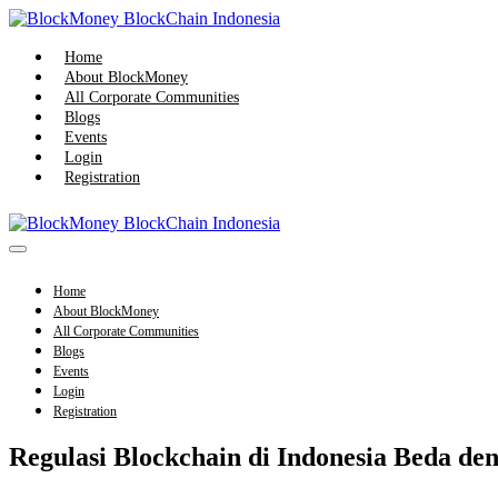
Skip
to
content
Home
About BlockMoney
All Corporate Communities
Blogs
Events
Login
Registration
Menu
Toggle
Home
About BlockMoney
All Corporate Communities
Blogs
Events
Login
Registration
Regulasi Blockchain di Indonesia Beda den