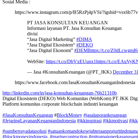
Sosial Media :
https://www.instagram.com/p/B5RzPj4pVSi/?igshid=vsx6b77
PT JASA KONSULTAN KEUANGAN
Informasi layanan PT. Jasa Konsultan Keuangan
divisi
“Jasa Digital Marketing”
#DIMA
“Jasa Digital Ekosistem“
#DEKO
“Jasa Digital Ekonomi”
#DEMI
https://t.co/Z0dLcwgmI6
WebSite:
https://t.co/DbVxEUunx1
https://t.co/EAuVy
— Jasa #KonsultanKeuangan (@PT_JKK)
December 31
https://www.facebook.com/JasaKonsultanKeuanganIndonesia
http://linkedin.com/in/jasa-konsultan-keuangan-76b21310b
Digital Ekosistem (DEKO) Web Komunitas (WebKom) PT JKK Digit
Platform komunitas corporate blockchain industri keuangan
#JasaKonsultanKeuangan
#
BlockMoney
#jasalaporankeuangan
#JejaringLayananKeuanganIndonesia
#jkkinspirasi
#jkkmotivasi
#jkk
#sumberrayadatasolusi
#satuankomandokesejahteraanprajuritindotam
#blockmoneyindonesia
#marinecontruction
#mitramajuperkasanusant