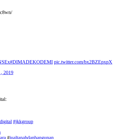
vc8wn/
KNSEx
#DIMADEKODEMI
pic.twitter.com/bx2BZEpxpX
, 2019
al:
digital
#jkkgroup
a
ara
#
jualtanahdanbangunan