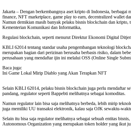
Jakarta – Dengan berkembangnya aset kripto di Indonesia, berbagai m
finance, NFT marketplace, game play to earn, decentralized wallet da
Namun demikian masih banyak pelaku bisnis blockchain dan kripto, te
Kementerian Komunikasi dan Informatika,
Regulasi blockchain, seperti menurut Direktur Ekonomi Digital Ditj
KBLI 62014 tentang standar usaha pengembangan teknologi blockchain
merupakan bagian dari perizinan berusaha berbasis risiko, dalam bebe
perusahaan yang mendaftar ijin ini melalui OSS (Online Single Submi
Baca juga:
Ini Game Lokal Mirip Diablo yang Akan Terapkan NFT
Selain KBLI 62014, pelaku bisnis blockchain juga perlu mendaftar s
pandang, regulator seperti Bappebti melihatnya sebagai komoditas.
Namun regulator lain bisa saja melihatnya berbeda, lebih mirip teknol
juga memiliki UU transaksi elektronik, kalau saja OJK sewaktu-waktu 
Selain itu bisa saja regulator melihatnya sebagai sebuah entitas bis
Autonomous Organization yang merupakan token holder yang ikut ju