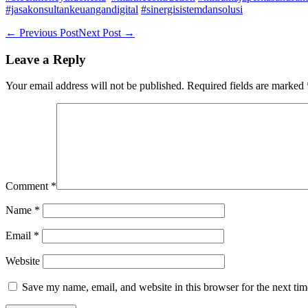
#jasakonsultankeuangandigital
#sinergisistemdansolusi
Post
← Previous Post
Next Post →
Navigation
Leave a Reply
Your email address will not be published.
Required fields are marked
Comment
*
Name
*
Email
*
Website
Save my name, email, and website in this browser for the next ti