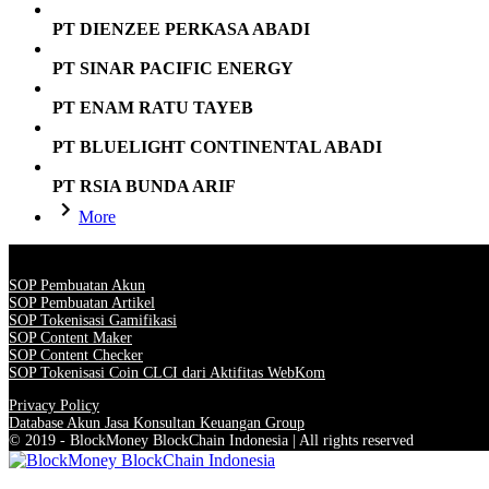
PT DIENZEE PERKASA ABADI
PT SINAR PACIFIC ENERGY
PT ENAM RATU TAYEB
PT BLUELIGHT CONTINENTAL ABADI
PT RSIA BUNDA ARIF
More
SOP Pembuatan Akun
SOP Pembuatan Artikel
SOP Tokenisasi Gamifikasi
SOP Content Maker
SOP Content Checker
SOP Tokenisasi Coin CLCI dari Aktifitas WebKom
Privacy Policy
Database Akun Jasa Konsultan Keuangan Group
© 2019 - BlockMoney BlockChain Indonesia | All rights reserved