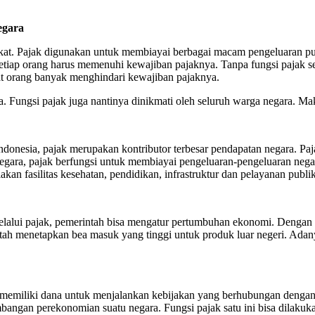
egara
at. Pajak digunakan untuk membiayai berbagai macam pengeluaran pub
etiap orang harus memenuhi kewajiban pajaknya. Tanpa fungsi pajak se
at orang banyak menghindari kewajiban pajaknya.
. Fungsi pajak juga nantinya dinikmati oleh seluruh warga negara. Mak
 Indonesia, pajak merupakan kontributor terbesar pendapatan negara. 
ara, pajak berfungsi untuk membiayai pengeluaran-pengeluaran negara
n fasilitas kesehatan, pendidikan, infrastruktur dan pelayanan publik
lalui pajak, pemerintah bisa mengatur pertumbuhan ekonomi. Dengan f
ntah menetapkan bea masuk yang tinggi untuk produk luar negeri. Ada
h memiliki dana untuk menjalankan kebijakan yang berhubungan dengan s
bangan perekonomian suatu negara. Fungsi pajak satu ini bisa dilakuka