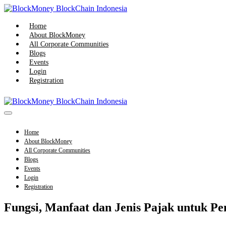
Skip
to
content
Home
About BlockMoney
All Corporate Communities
Blogs
Events
Login
Registration
Menu
Toggle
Home
About BlockMoney
All Corporate Communities
Blogs
Events
Login
Registration
Fungsi, Manfaat dan Jenis Pajak untuk 