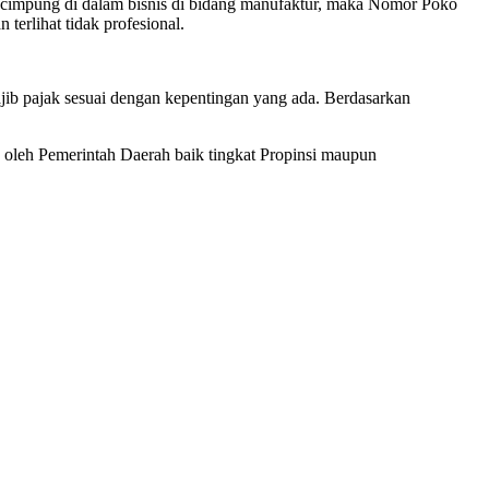
rkecimpung di dalam bisnis di bidang manufaktur, maka Nomor Poko
erlihat tidak profesional.
ib pajak sesuai dengan kepentingan yang ada. Berdasarkan
oleh Pemerintah Daerah baik tingkat Propinsi maupun