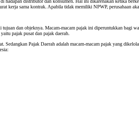
 di hadapan distributor dan konsumen. Hal ini dikarenakan ketika be
at kerja sama kontrak. Apabila tidak memiliki NPWP, perusahaan akan t
 tujuan dan objeknya. Macam-macam pajak ini diperuntukkan bagi waj
itu pajak pusat dan pajak daerah.
at. Sedangkan Pajak Daerah adalah macam-macam pajak yang dikelola 
sia: