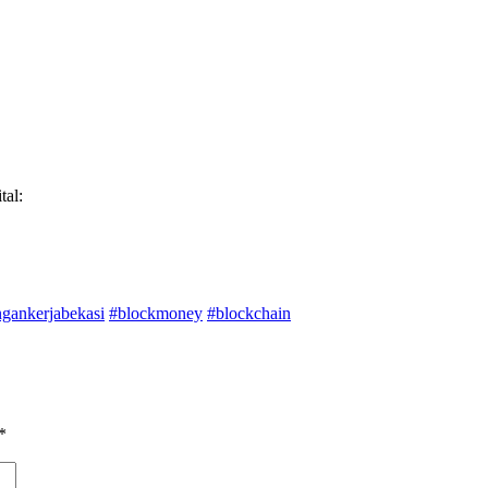
al:
gankerjabekasi
#blockmoney
#blockchain
*