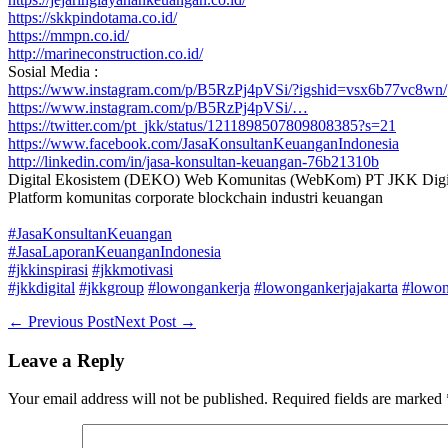
https://skkpindotama.co.id/
https://mmpn.co.id/
http://marineconstruction.co.id/
Sosial Media :
https://www.instagram.com/p/B5RzPj4pVSi/?igshid=vsx6b77vc8wn/
https://www.instagram.com/p/B5RzPj4pVSi/…
https://twitter.com/pt_jkk/status/1211898507809808385?s=21
https://www.facebook.com/JasaKonsultanKeuanganIndonesia
http://linkedin.com/in/jasa-konsultan-keuangan-76b21310b
Digital Ekosistem (DEKO) Web Komunitas (WebKom) PT JKK Digit
Platform komunitas corporate blockchain industri keuangan
#JasaKonsultanKeuangan
#JasaLaporanKeuanganIndonesia
#jkkinspirasi
#jkkmotivasi
#jkkdigital
#jkkgroup
#lowongankerja
#lowongankerjajakarta
#lowon
Post
← Previous Post
Next Post →
Navigation
Leave a Reply
Your email address will not be published.
Required fields are marked