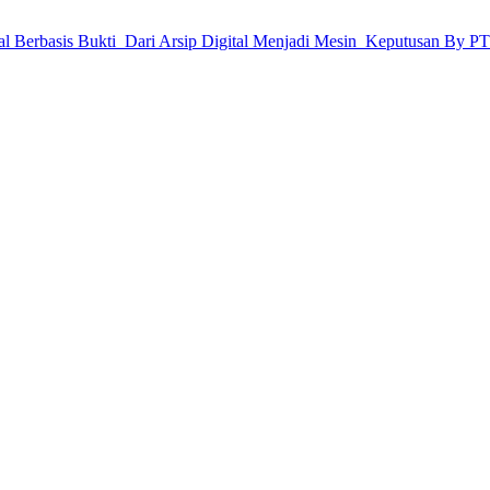
ial Berbasis Bukti Dari Arsip Digital Menjadi Mesin Keputusan By P