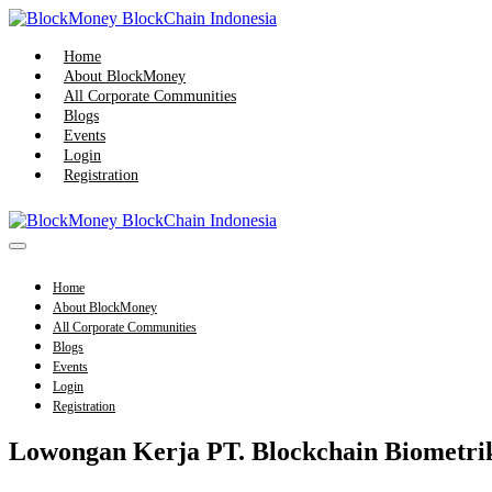
Skip
to
content
Home
About BlockMoney
All Corporate Communities
Blogs
Events
Login
Registration
Menu
Toggle
Home
About BlockMoney
All Corporate Communities
Blogs
Events
Login
Registration
Lowongan Kerja PT. Blockchain Biometrik