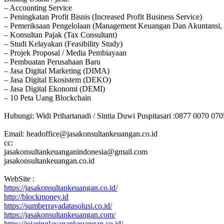
– Accounting Service
– Peningkatan Profit Bisnis (Increased Profit Business Service)
– Pemeriksaan Pengelolaan (Management Keuangan Dan Akuntansi, 
– Konsultan Pajak (Tax Consultant)
– Studi Kelayakan (Feasibility Study)
– Projek Proposal / Media Pembiayaan
– Pembuatan Perusahaan Baru
– Jasa Digital Marketing (DIMA)
– Jasa Digital Ekosistem (DEKO)
– Jasa Digital Ekonomi (DEMI)
– 10 Peta Uang Blockchain
Hubungi: Widi Prihartanadi / Sintia Duwi Puspitasari :0877 0070 07
Email: headoffice@jasakonsultankeuangan.co.id
cc:
jasakonsultankeuanganindonesia@gmail.com
jasakonsultankeuangan.co.id
WebSite :
https://jasakonsultankeuangan.co.id/
http://blockmoney.id
https://sumberrayadatasolusi.co.id/
https://jasakonsultankeuangan.com/
https://jejaringlayanankeuangan.co.id/