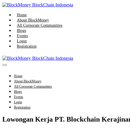
Skip
to
content
Home
About BlockMoney
All Corporate Communities
Blogs
Events
Login
Registration
Menu
Toggle
Home
About BlockMoney
All Corporate Communities
Blogs
Events
Login
Registration
Lowongan Kerja PT. Blockchain Kerajina