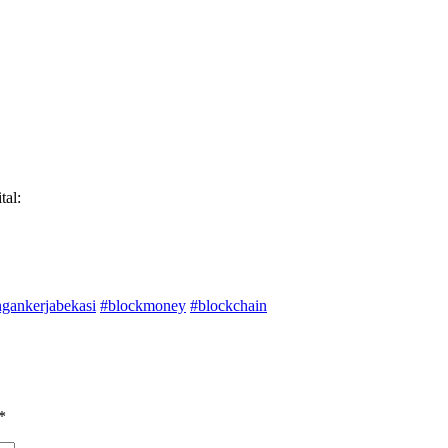
al:
gankerjabekasi
#blockmoney
#blockchain
*