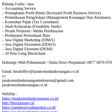
Bidang Usaha / jasa:
– Accounting Service
– Peningkatan Profit Bisnis (Increased Profit Business Service)
– Pemeriksaan Pengelolaan (Management Keuangan Dan Akuntansi, 
– Konsultan Pajak (Tax Consultant)
– Studi Kelayakan (Feasibility Study)
– Projek Proposal / Media Pembiayaan
– Pembuatan Perusahaan Baru
– Jasa Digital Marketing (DIMA)
– Jasa Digital Ekosistem (DEKO)
– Jasa Digital Ekonomi (DEMI)
– 10 Peta Uang Blockchain
Hubungi: Widi Prihartanadi / Sintia Duwi Puspitasari :0877 0070 07
Email: headoffice@jasakonsultankeuangan.co.id
cc:
jasakonsultankeuanganindonesia@gmail.com
jasakonsultankeuangan.co.id
WebSite :
https://jasakonsultankeuangan.co.id/
http://blockmoney.id
https://sumberrayadatasolusi.co.id/
https://jasakonsultankeuangan.com/