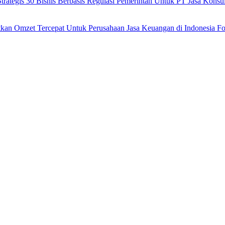
ategis 30 Bisnis Berbasis Regulasi Pemerintah Untuk PT Jasa Kons
tkan Omzet Tercepat Untuk Perusahaan Jasa Keuangan di Indonesia Fo