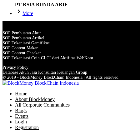
PT RSIA BUNDA ARIF
More
SOP Pembuatan Akun
SOP Pembuatan Artikel
SOP Tokenisasi Gamifikasi
SOP Content Maker
SOP Content Checker
SOP Tokenisasi Coin CLCI dari Aktifitas WebKom
Privacy Policy
Database Akun Jasa Konsultan Keuangan Group
© 2019 - BlockMoney BlockChain Indonesia | All rights reserved
Home
About BlockMoney
All Corporate Communities
Blogs
Events
Login
Registration