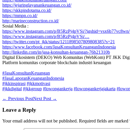
https://jejaringlayanankeuangan.co.id/
https://skkpindotama.co.id/
https://mmpn.co.id/
http://marineconstruction.co.id/
Sosial Media :
https://www.instagram.com/p/B5RzPj4pVSi/?igshid=vsx6b77vc8wn/
https://www.instagram.com/p/B5RzPj4pVSi/…
https://twitter.com/pt_jkk/status/1211898507809808385?s=21
https://www.facebook.com/JasaKonsultanKeuanganIndonesia
http://linkedin.com/in/jasa-konsultan-keuangan-76b21310b
Digital Ekosistem (DEKO) Web Komunitas (WebKom) PT JKK Digit
Platform komunitas corporate blockchain industri keuangan
#JasaKonsultanKeuangan
#JasaLaporanKeuanganIndonesia
#jkkinspirasi
#jkkmotivasi
#jkkdigital
#jkkgroup
#lowongankerja
#lowongankerjajakarta
#lowon
Post
← Previous Post
Next Post →
Navigation
Leave a Reply
Your email address will not be published.
Required fields are marked