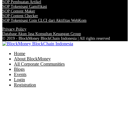
SOP Pembuatan Artikel
SOP Tokenisasi Gamifikasi
SOP Content Maker
SOP Content Checker
SOP Tokenisasi Coin CLCI dari Aktifitas WebKom
Privacy Policy
Database Akun Jasa Konsultan Keuangan Group
© 2019 - BlockMoney BlockChain Indonesia | All rights reserved
Home
About BlockMoney
All Corporate Communities
Blogs
Events
Login
Registration