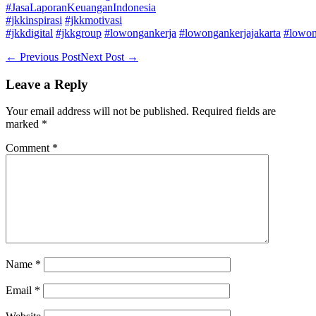
#JasaLaporanKeuanganIndonesia
#jkkinspirasi
#jkkmotivasi
#jkkdigital
#jkkgroup
#lowongankerja
#lowongankerjajakarta
#lowon
Post
← Previous Post
Next Post →
Navigation
Leave a Reply
Your email address will not be published.
Required fields are
marked
*
Comment
*
Name
*
Email
*