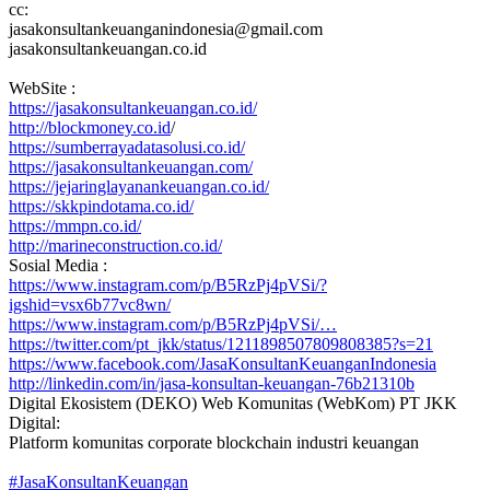
cc:
jasakonsultankeuanganindonesia@gmail.com
jasakonsultankeuangan.co.id
WebSite :
https://jasakonsultankeuangan.co.id/
http://blockmoney.co.id
/
https://sumberrayadatasolusi.co.id/
https://jasakonsultankeuangan.com/
https://jejaringlayanankeuangan.co.id/
https://skkpindotama.co.id/
https://mmpn.co.id/
http://marineconstruction.co.id/
Sosial Media :
https://www.instagram.com/p/B5RzPj4pVSi/?
igshid=vsx6b77vc8wn/
https://www.instagram.com/p/B5RzPj4pVSi/…
https://twitter.com/pt_jkk/status/1211898507809808385?s=21
https://www.facebook.com/JasaKonsultanKeuanganIndonesia
http://linkedin.com/in/jasa-konsultan-keuangan-76b21310b
Digital Ekosistem (DEKO) Web Komunitas (WebKom) PT JKK
Digital:
Platform komunitas corporate blockchain industri keuangan
#JasaKonsultanKeuangan