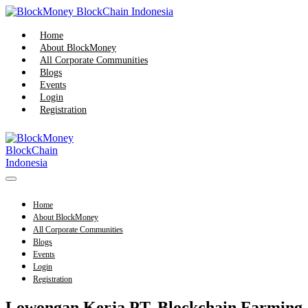
Skip
to
content
Home
About BlockMoney
All Corporate Communities
Blogs
Events
Login
Registration
Menu
Toggle
Home
About BlockMoney
All Corporate Communities
Blogs
Events
Login
Registration
Lowongan Kerja PT. Blockchain Farming