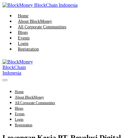
Skip
to
content
Home
About BlockMoney
All Corporate Communities
Blogs
Events
Login
Registration
Menu
Toggle
Home
About BlockMoney
All Corporate Communities
Blogs
Events
Login
Registration
Lowongan Kerja PT. Revolusi Digital