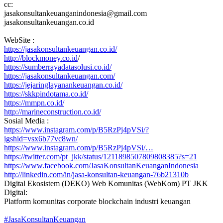
cc:
jasakonsultankeuanganindonesia@gmail.com
jasakonsultankeuangan.co.id
WebSite :
https://jasakonsultankeuangan.co.id/
http://blockmoney.co.id
/
https://sumberrayadatasolusi.co.id/
https://jasakonsultankeuangan.com/
https://jejaringlayanankeuangan.co.id/
https://skkpindotama.co.id/
https://mmpn.co.id/
http://marineconstruction.co.id/
Sosial Media :
https://www.instagram.com/p/B5RzPj4pVSi/?
igshid=vsx6b77vc8wn/
https://www.instagram.com/p/B5RzPj4pVSi/…
https://twitter.com/pt_jkk/status/1211898507809808385?s=21
https://www.facebook.com/JasaKonsultanKeuanganIndonesia
http://linkedin.com/in/jasa-konsultan-keuangan-76b21310b
Digital Ekosistem (DEKO) Web Komunitas (WebKom) PT JKK
Digital:
Platform komunitas corporate blockchain industri keuangan
#JasaKonsultanKeuangan