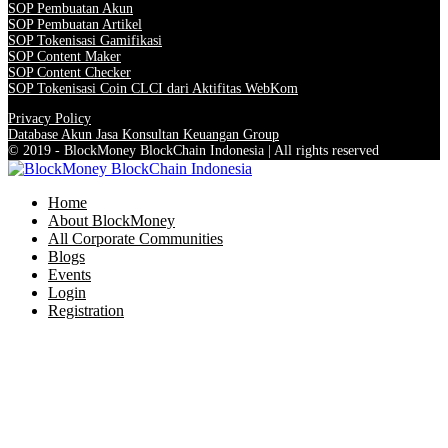
SOP Pembuatan Akun
SOP Pembuatan Artikel
SOP Tokenisasi Gamifikasi
SOP Content Maker
SOP Content Checker
SOP Tokenisasi Coin CLCI dari Aktifitas WebKom
Privacy Policy
Database Akun Jasa Konsultan Keuangan Group
© 2019 - BlockMoney BlockChain Indonesia | All rights reserved
Home
About BlockMoney
All Corporate Communities
Blogs
Events
Login
Registration