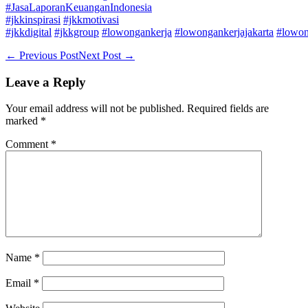
#JasaLaporanKeuanganIndonesia
#jkkinspirasi
#jkkmotivasi
#jkkdigital
#jkkgroup
#lowongankerja
#lowongankerjajakarta
#lowon
Post
← Previous Post
Next Post →
Navigation
Leave a Reply
Your email address will not be published.
Required fields are
marked
*
Comment
*
Name
*
Email
*