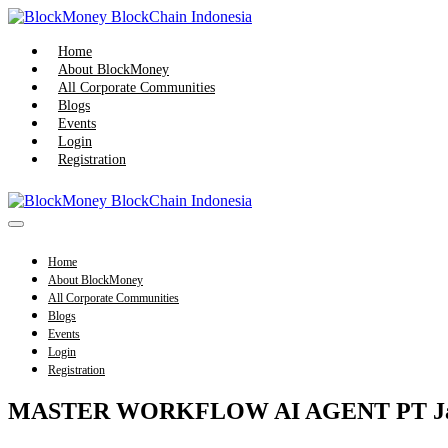
Skip
to
content
Home
About BlockMoney
All Corporate Communities
Blogs
Events
Login
Registration
Menu
Toggle
Home
About BlockMoney
All Corporate Communities
Blogs
Events
Login
Registration
MASTER WORKFLOW AI AGENT PT Jasa