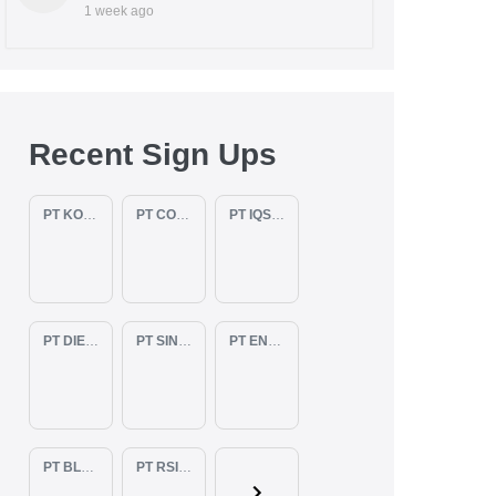
1 week ago
Recent Sign Ups
PT KOPKAR NAWAKARA
PT COMECA INDONESIA
PT IQSA FAJAR INDONESIA
PT DIENZEE PERKASA ABADI
PT SINAR PACIFIC ENERGY
PT ENAM RATU TAYEB
PT BLUELIGHT CONTINENTAL ABADI
PT RSIA BUNDA ARIF