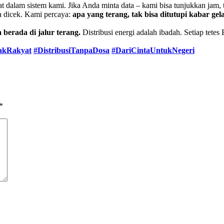
at dalam sistem kami. Jika Anda minta data – kami bisa tunjukkan jam
a dicek. Kami percaya:
apa yang terang, tak bisa ditutupi kabar gel
 berada di jalur terang.
Distribusi energi adalah ibadah. Setiap te
akRakyat
#DistribusiTanpaDosa
#DariCintaUntukNegeri
*