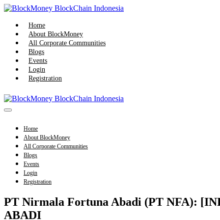
Skip
to
content
Home
About BlockMoney
All Corporate Communities
Blogs
Events
Login
Registration
Menu
Toggle
Home
About BlockMoney
All Corporate Communities
Blogs
Events
Login
Registration
PT Nirmala Fortuna Abadi (PT NFA)
ABADI