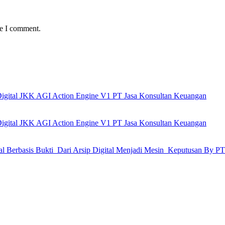
me I comment.
 Digital JKK AGI Action Engine V1 PT Jasa Konsultan Keuangan
 Digital JKK AGI Action Engine V1 PT Jasa Konsultan Keuangan
ial Berbasis Bukti Dari Arsip Digital Menjadi Mesin Keputusan By P