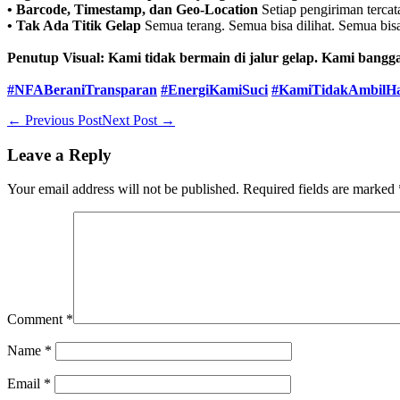
• Barcode, Timestamp, dan Geo-Location
Setiap pengiriman tercat
• Tak Ada Titik Gelap
Semua terang. Semua bisa dilihat. Semua bis
Penutup Visual:
Kami tidak bermain di jalur gelap. Kami bangga
#NFABeraniTransparan
#EnergiKamiSuci
#KamiTidakAmbilH
Post
← Previous Post
Next Post →
Navigation
Leave a Reply
Your email address will not be published.
Required fields are marked
Comment
*
Name
*
Email
*