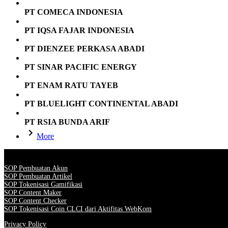
PT COMECA INDONESIA
PT IQSA FAJAR INDONESIA
PT DIENZEE PERKASA ABADI
PT SINAR PACIFIC ENERGY
PT ENAM RATU TAYEB
PT BLUELIGHT CONTINENTAL ABADI
PT RSIA BUNDA ARIF
More
SOP Pembuatan Akun
SOP Pembuatan Artikel
SOP Tokenisasi Gamifikasi
SOP Content Maker
SOP Content Checker
SOP Tokenisasi Coin CLCI dari Aktifitas WebKom
Privacy Policy