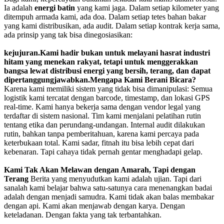
Ia adalah
energi batin
yang kami jaga. Dalam setiap kilometer yang
ditempuh armada kami, ada doa. Dalam setiap tetes bahan bakar
yang kami distribusikan, ada audit. Dalam setiap kontrak kerja sama,
ada prinsip yang tak bisa dinegosiasikan:
kejujuran.Kami hadir bukan untuk melayani hasrat industri
hitam yang menekan rakyat, tetapi untuk menggerakkan
bangsa lewat distribusi energi yang bersih, terang, dan dapat
dipertanggungjawabkan.Mengapa Kami Berani Bicara?
Karena kami memiliki sistem yang tidak bisa dimanipulasi: Semua
logistik kami tercatat dengan barcode, timestamp, dan lokasi GPS
real-time. Kami hanya bekerja sama dengan vendor legal yang
terdaftar di sistem nasional. Tim kami menjalani pelatihan rutin
tentang etika dan perundang-undangan. Internal audit dilakukan
rutin, bahkan tanpa pemberitahuan, karena kami percaya pada
keterbukaan total. Kami sadar, fitnah itu bisa lebih cepat dari
kebenaran. Tapi cahaya tidak pernah gentar menghadapi gelap.
Kami Tak Akan Melawan dengan Amarah, Tapi dengan
Terang
Berita yang menyudutkan kami adalah ujian. Tapi dari
sanalah kami belajar bahwa satu-satunya cara menenangkan badai
adalah dengan menjadi samudra. Kami tidak akan balas membakar
dengan api. Kami akan menjawab dengan karya. Dengan
keteladanan. Dengan fakta yang tak terbantahkan.