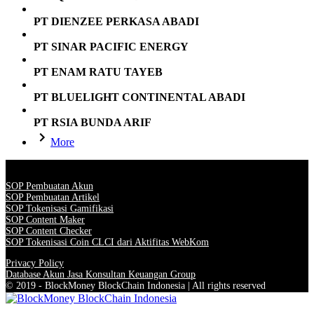
PT DIENZEE PERKASA ABADI
PT SINAR PACIFIC ENERGY
PT ENAM RATU TAYEB
PT BLUELIGHT CONTINENTAL ABADI
PT RSIA BUNDA ARIF
More
SOP Pembuatan Akun
SOP Pembuatan Artikel
SOP Tokenisasi Gamifikasi
SOP Content Maker
SOP Content Checker
SOP Tokenisasi Coin CLCI dari Aktifitas WebKom
Privacy Policy
Database Akun Jasa Konsultan Keuangan Group
© 2019 - BlockMoney BlockChain Indonesia | All rights reserved