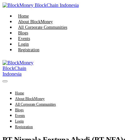
Skip
to
content
Home
About BlockMoney
All Corporate Communities
Blogs
Events
Login
Registration
Menu
Toggle
Home
About BlockMoney
All Corporate Communities
Blogs
Events
Login
Registration
PT Nirmala Fortuna Abadi (PT NFA):