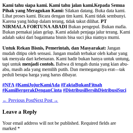
Kami tahu siapa kami. Kami tahu jalan kami.Kepada Semua
Pihak yang Meragukan Kami:
Silakan datang. Buka data kami.
Lihat proses kami. Bicara dengan tim kami. Kami tidak sembunyi.
Karena yang hidup dalam terang, tidak takut dilihat.
PT
NIRMALA FORTUNA ABADI
Bukan pengepul. Bukan mafia.
Bukan pemakai jalan gelap. Kami adalah penjaga jalur terang. Kami
adalah saksi dari bagaimana bisnis bisa suci jika niatnya murni.
Untuk Rekan Bisnis, Pemerintah, dan Masyarakat:
Jangan
mudah ditipu oleh sensasi. Jangan mudah terbakar oleh kabar yang
tak menyala dari kebenaran. Kami hadir bukan hanya untuk untung,
tapi untuk
menjadi contoh.
Bahwa di tengah dunia yang kian abu-
abu, masih ada yang memilih putih. Dan memegangnya erat—tak
peduli berapa harga yang harus dibayar.
#NFA
#KamiJujurKamiAda
#FaktaBukanFitnah
#KamiBergerakDenganCinta
#DistribusiBersihDistribusiSuci
Post
← Previous Post
Next Post →
Navigation
Leave a Reply
Your email address will not be published.
Required fields are
marked
*