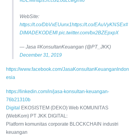
#DEMI
https://t.co/Z0dLcwgmI6
WebSite:
https://t.co/DbVxEUunx1
https://t.co/EAuVyKNSEx
#
DIMADEKODEMI
pic.twitter.com/bx2BZEpxpX
— Jasa #KonsultanKeuangan (@PT_JKK)
December 31, 2019
https://www.facebook.com/JasaKonsultanKeuanganIndon
esia
https://linkedin.com/in/jasa-konsultan-keuangan-
76b21310b
Digital
EKOSISTEM (DEKO) Web KOMUNITAS
(WebKom) PT JKK DIGITAL:
Platform komunitas corporate BLOCKCHAIN industri
keuangan