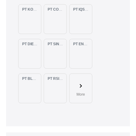
PT KOPKAR NAWAKARA
PT COMECA INDONESIA
PT IQSA FAJAR INDONESIA
PT DIENZEE PERKASA ABADI
PT SINAR PACIFIC ENERGY
PT ENAM RATU TAYEB
PT BLUELIGHT CONTINENTAL ABADI
PT RSIA BUNDA ARIF
More