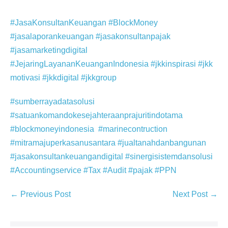
#JasaKonsultanKeuangan
#BlockMoney
#jasalaporankeuangan
#jasakonsultanpajak
#jasamarketingdigital
#JejaringLayananKeuanganIndonesia
#jkkinspirasi
#jkk
motivasi
#jkkdigital
#jkkgroup
#sumberrayadatasolusi
#satuankomandokesejahteraanprajuritindotama
#blockmoneyindonesia
#marinecontruction
#mitramajuperkasanusantara
#jualtanahdanbangunan
#jasakonsultankeuangandigital
#sinergisistemdansolusi
#Accountingservice
#Tax
#Audit
#pajak
#PPN
← Previous Post
Next Post →