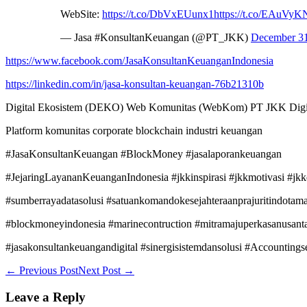
WebSite:
https://t.co/DbVxEUunx1
https://t.co/EAuVy
— Jasa #KonsultanKeuangan (@PT_JKK)
December 31
https://www.facebook.com/JasaKonsultanKeuanganIndonesia
https://linkedin.com/in/jasa-konsultan-keuangan-76b21310b
Digital Ekosistem (DEKO) Web Komunitas (WebKom) PT JKK Digit
Platform komunitas corporate blockchain industri keuangan
#JasaKonsultanKeuangan #BlockMoney #jasalaporankeuangan
#JejaringLayananKeuanganIndonesia #jkkinspirasi #jkkmotivasi #jkk
#sumberrayadatasolusi #satuankomandokesejahteraanprajuritindotam
#blockmoneyindonesia #marinecontruction #mitramajuperkasanusant
#jasakonsultankeuangandigital #sinergisistemdansolusi #Accountings
Post
← Previous Post
Next Post →
Navigation
Leave a Reply