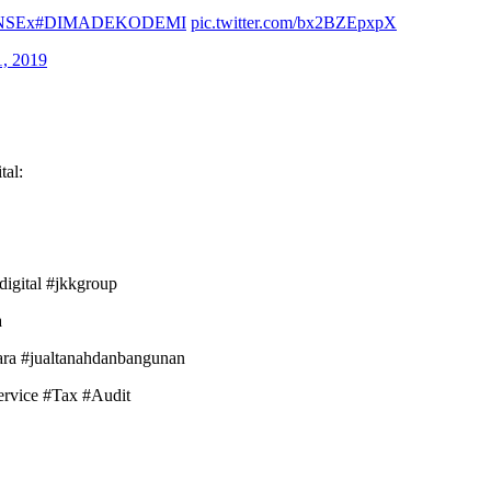
KNSEx
#DIMADEKODEMI
pic.twitter.com/bx2BZEpxpX
, 2019
al:
digital #jkkgroup
a
ara #jualtanahdanbangunan
ervice #Tax #Audit