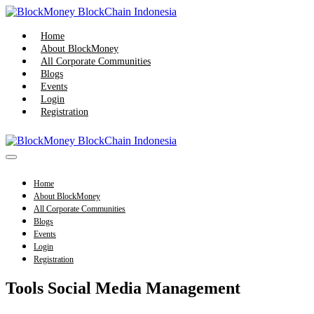
Skip
to
content
Home
About BlockMoney
All Corporate Communities
Blogs
Events
Login
Registration
Menu
Toggle
Home
About BlockMoney
All Corporate Communities
Blogs
Events
Login
Registration
Tools Social Media Management