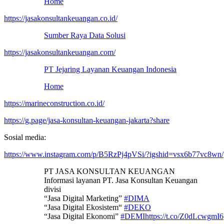
Home
https://jasakonsultankeuangan.co.id/
Sumber Raya Data Solusi
https://jasakonsultankeuangan.com/
PT Jejaring Layanan Keuangan Indonesia
Home
https://marineconstruction.co.id/
https://g.page/jasa-konsultan-keuangan-jakarta?share
Sosial media:
https://www.instagram.com/p/B5RzPj4pVSi/?igshid=vsx6b77vc8wn/
PT JASA KONSULTAN KEUANGAN
Informasi layanan PT. Jasa Konsultan Keuangan
divisi
“Jasa Digital Marketing”
#DIMA
“Jasa Digital Ekosistem“
#DEKO
“Jasa Digital Ekonomi”
#DEMI
https://t.co/Z0dLcwgmI6