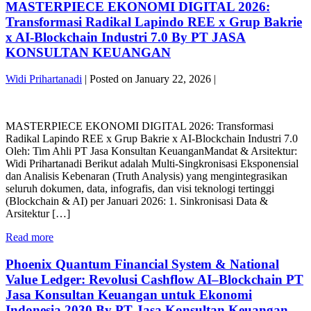
KE
MASTERPIECE EKONOMI DIGITAL 2026:
KUANTUM
Resmi
BUKTI
BY
–
Transformasi Radikal Lapindo REE x Grup Bakrie
TAK
PT
Premium
x AI-Blockchain Industri 7.0 By PT JASA
TERBANTAHKAN
JASA
Edition
KONSULTAN KEUANGAN
Blueprint
KONSULTAN
By
Bukti
KEUANGAN
PT
Material
Widi Prihartanadi
|
Posted on
January 22, 2026
|
Jasa
QFOS
Konsultan
MASTERPIECE
Φ/10
Keuangan
EKONOMI
Artikel
Arsitek
MASTERPIECE EKONOMI DIGITAL 2026: Transformasi
DIGITAL
Resmi
Sistem:
Radikal Lapindo REE x Grup Bakrie x AI-Blockchain Industri 7.0
2026:
–
Widi
Oleh: Tim Ahli PT Jasa Konsultan KeuanganMandat & Arsitektur:
Transformasi
Premium
Prihartanadi
Widi Prihartanadi Berikut adalah Multi-Singkronisasi Eksponensial
Radikal
Edition
dan Analisis Kebenaran (Truth Analysis) yang mengintegrasikan
Lapindo
By
seluruh dokumen, data, infografis, dan visi teknologi tertinggi
REE
PT
(Blockchain & AI) per Januari 2026: 1. Sinkronisasi Data &
x
Jasa
Arsitektur […]
Grup
Konsultan
Bakrie
Keuangan
MASTERPIECE
Read more
x
Arsitek
EKONOMI
AI-
Sistem:
DIGITAL
Phoenix Quantum Financial System & National
Blockchain
Widi
2026:
Industri
Value Ledger: Revolusi Cashflow AI–Blockchain PT
Prihartanadi
Transformasi
7.0
Jasa Konsultan Keuangan untuk Ekonomi
Radikal
By
Indonesia 2030 By PT Jasa Konsultan Keuangan