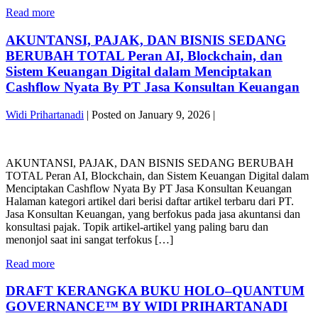
FINANCE
Updated
WHITEPAPER
Read more
ROADMAP”
&
2026–
BY
Compliant
2028
AKUNTANSI, PAJAK, DAN BISNIS SEDANG
PT
SEO
“BLUE-
JASA
BERUBAH TOTAL Peran AI, Blockchain, dan
2025)
GOLD
KONSULTAN
By
Sistem Keuangan Digital dalam Menciptakan
CRYPTO
KEUANGAN
PT
Cashflow Nyata By PT Jasa Konsultan Keuangan
&
Jasa
DIGITAL
Konsultan
ASSET
Widi Prihartanadi
|
Posted on
January 9, 2026
|
Keuangan
FINANCE
AKUNTANSI,
ROADMAP”
PAJAK,
BY
AKUNTANSI, PAJAK, DAN BISNIS SEDANG BERUBAH
DAN
PT
TOTAL Peran AI, Blockchain, dan Sistem Keuangan Digital dalam
BISNIS
JASA
Menciptakan Cashflow Nyata By PT Jasa Konsultan Keuangan
SEDANG
KONSULTAN
Halaman kategori artikel dari berisi daftar artikel terbaru dari PT.
BERUBAH
KEUANGAN
Jasa Konsultan Keuangan, yang berfokus pada jasa akuntansi dan
TOTAL
konsultasi pajak. Topik artikel-artikel yang paling baru dan
Peran
menonjol saat ini sangat terfokus […]
AI,
Blockchain,
AKUNTANSI,
Read more
dan
PAJAK,
Sistem
DAN
DRAFT KERANGKA BUKU HOLO–QUANTUM
Keuangan
BISNIS
Digital
GOVERNANCE™ BY WIDI PRIHARTANADI
SEDANG
dalam