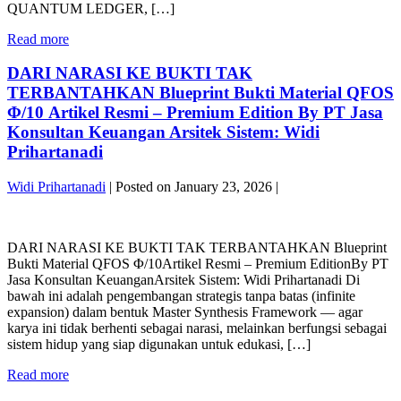
QUANTUM LEDGER, […]
SISTEM
IMUN
MENYELARASKAN
Read more
KEUANGAN
CORETAX,
NASIONAL
MMT,
DARI NARASI KE BUKTI TAK
MENUJU
QUANTUM
INDONESIA
TERBANTAHKAN Blueprint Bukti Material QFOS
LEDGER,
EMAS
Φ/10 Artikel Resmi – Premium Edition By PT Jasa
DAN
2045
Konsultan Keuangan Arsitek Sistem: Widi
AEON-
V3
Prihartanadi
X
ARSITEKTUR
AI
KEDAULATAN
UNTUK
EKONOMI
Widi Prihartanadi
|
Posted on
January 23, 2026
|
MEMBANGUN
KUANTUM
SISTEM
DARI
BY
IMUN
NARASI
PT
KEUANGAN
DARI NARASI KE BUKTI TAK TERBANTAHKAN Blueprint
KE
JASA
NASIONAL
Bukti Material QFOS Φ/10Artikel Resmi – Premium EditionBy PT
BUKTI
KONSULTAN
MENUJU
Jasa Konsultan KeuanganArsitek Sistem: Widi Prihartanadi Di
TAK
KEUANGAN
INDONESIA
bawah ini adalah pengembangan strategis tanpa batas (infinite
TERBANTAHKAN
EMAS
expansion) dalam bentuk Master Synthesis Framework — agar
Blueprint
2045
karya ini tidak berhenti sebagai narasi, melainkan berfungsi sebagai
Bukti
V3
sistem hidup yang siap digunakan untuk edukasi, […]
Material
ARSITEKTUR
QFOS
DARI
Read more
KEDAULATAN
Φ/10
NARASI
EKONOMI
Artikel