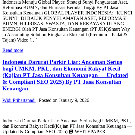
PT
Indonesia Menuju Global Player: Strategi Sunyi Penguasaan Aset,
Global
Blockchain
Jasa
Reformasi BUMN, dan Hilirisasi Bernilai Tinggi By PT Jasa
Player:
PT
Konsultan
Konsultan Keuangan GLOBAL PLAYER INDONESIA: “KUNCI
Strategi
Jasa
Keuangan
SUNYI” DI BALIK PENYELAMATAN ASET, REFORMASI
Sunyi
Konsultan
BUMN, HILIRISASI SWASTA, DAN REKAYASA ULANG
Penguasaan
Keuangan
ENERGI Oleh PT Jasa Konsultan Keuangan (PT JKK)Smart Way
Aset,
untuk
to Accounting Solution Ringkasan Eksekutif (Premium – Padat &
Reformasi
Ekonomi
Tajam) Video […]
BUMN,
Indonesia
dan
2030
Indonesia
Read more
Hilirisasi
By
Menuju
Bernilai
PT
Global
Indonesia Darurat Parkir Liar: Ancaman Serius
Tinggi
Jasa
Player:
By
bagi UMKM, PKL, dan Ekonomi Rakyat Kecil
Konsultan
Strategi
PT
(Kajian PT Jasa Konsultan Keuangan — Updated
Keuangan
Sunyi
Jasa
& Compliant SEO 2025) By PT Jasa Konsultan
Penguasaan
Konsultan
Keuangan
Aset,
Keuangan
Reformasi
BUMN,
Widi Prihartanadi
|
Posted on
January 9, 2026
|
dan
Hilirisasi
Indonesia
Bernilai
Darurat
Tinggi
Indonesia Darurat Parkir Liar: Ancaman Serius bagi UMKM, PKL,
Parkir
By
dan Ekonomi Rakyat Kecil(Kajian PT Jasa Konsultan Keuangan —
Liar:
PT
Updated & Compliant SEO 2025) 📘 WHITEPAPER
Ancaman