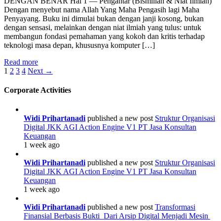
DENGAN BENAR Hal 1 — Pengantar (Bismillah & Niat Ilmiah)
Halu.
Dengan menyebut nama Allah Yang Maha Pengasih lagi Maha
Governance
Penyayang. Buku ini dimulai bukan dengan janji kosong, bukan
Tanpa
dengan sensasi, melainkan dengan niat ilmiah yang tulus: untuk
Retorika.
membangun fondasi pemahaman yang kokoh dan kritis terhadap
Sistem
teknologi masa depan, khususnya komputer […]
Tanpa
Manipulasi
Tagline:
Read more
By
Posts
Quantum
1
2
3
4
Next →
PT
Tanpa
Jasa
pagination
Halu.
Konsultan
Corporate Activities
Governance
Keuangan
Tanpa
Retorika.
Widi Prihartanadi
published a new post
Struktur Organisasi
Sistem
Digital JKK AGI Action Engine V1 PT Jasa Konsultan
Tanpa
Keuangan
Manipulasi
1 week ago
By
PT
Widi Prihartanadi
published a new post
Struktur Organisasi
Jasa
Digital JKK AGI Action Engine V1 PT Jasa Konsultan
Konsultan
Keuangan
Keuangan
1 week ago
Widi Prihartanadi
published a new post
Transformasi
Finansial Berbasis Bukti Dari Arsip Digital Menjadi Mesin