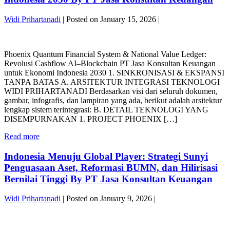
Lapindo
PT
REE
JASA
x
Widi Prihartanadi
|
Posted on
January 15, 2026
|
KONSULTAN
Grup
KEUANGAN
Phoenix
Bakrie
Quantum
x
Phoenix Quantum Financial System & National Value Ledger:
Financial
AI-
Revolusi Cashflow AI–Blockchain PT Jasa Konsultan Keuangan
System
Blockchain
untuk Ekonomi Indonesia 2030 1. SINKRONISASI & EKSPANSI
&
Industri
TANPA BATAS A. ARSITEKTUR INTEGRASI TEKNOLOGI
National
7.0
WIDI PRIHARTANADI Berdasarkan visi dari seluruh dokumen,
Value
By
gambar, infografis, dan lampiran yang ada, berikut adalah arsitektur
Ledger:
PT
lengkap sistem terintegrasi: B. DETAIL TEKNOLOGI YANG
Revolusi
JASA
DISEMPURNAKAN 1. PROJECT PHOENIX […]
Cashflow
KONSULTAN
AI–
KEUANGAN
Phoenix
Read more
Blockchain
Quantum
PT
Financial
Indonesia Menuju Global Player: Strategi Sunyi
Jasa
System
Konsultan
Penguasaan Aset, Reformasi BUMN, dan Hilirisasi
&
Keuangan
Bernilai Tinggi By PT Jasa Konsultan Keuangan
National
untuk
Value
Ekonomi
Widi Prihartanadi
|
Posted on
January 9, 2026
|
Ledger:
Indonesia
Revolusi
2030
Indonesia
Cashflow
By
Menuju
AI–