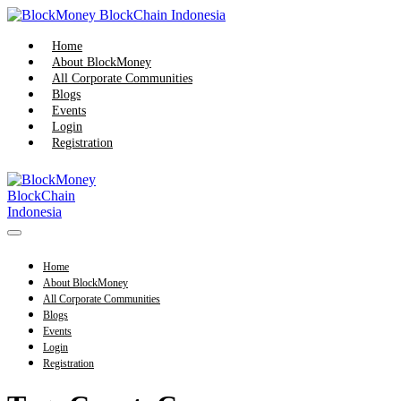
Skip
to
content
Home
About BlockMoney
All Corporate Communities
Blogs
Events
Login
Registration
Menu
Toggle
Home
About BlockMoney
All Corporate Communities
Blogs
Events
Login
Registration