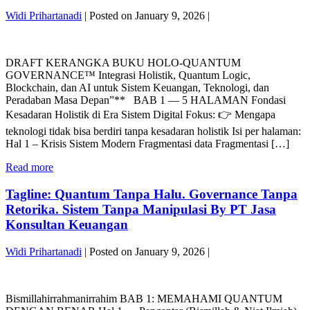
BERUBAH
Menciptakan
Widi Prihartanadi
|
Posted on
January 9, 2026
|
TOTAL
Cashflow
Peran
Nyata
DRAFT
AI,
By
KERANGKA
Blockchain,
PT
DRAFT KERANGKA BUKU HOLO-QUANTUM
BUKU
dan
Jasa
GOVERNANCE™ Integrasi Holistik, Quantum Logic,
HOLO–
Sistem
Konsultan
Blockchain, dan AI untuk Sistem Keuangan, Teknologi, dan
QUANTUM
Keuangan
Keuangan
Peradaban Masa Depan”** BAB 1 — 5 HALAMAN Fondasi
GOVERNANCE™
Digital
BY
Kesadaran Holistik di Era Sistem Digital Fokus: 👉 Mengapa
dalam
WIDI
teknologi tidak bisa berdiri tanpa kesadaran holistik Isi per halaman:
Menciptakan
PRIHARTANADI
Hal 1 – Krisis Sistem Modern Fragmentasi data Fragmentasi […]
Cashflow
Nyata
DRAFT
Read more
By
KERANGKA
PT
BUKU
Tagline: Quantum Tanpa Halu. Governance Tanpa
Jasa
HOLO–
Konsultan
Retorika. Sistem Tanpa Manipulasi By PT Jasa
QUANTUM
Keuangan
Konsultan Keuangan
GOVERNANCE™
BY
Widi Prihartanadi
|
Posted on
January 9, 2026
|
WIDI
PRIHARTANADI
Tagline:
Quantum
Bismillahirrahmanirrahim BAB 1: MEMAHAMI QUANTUM
Tanpa