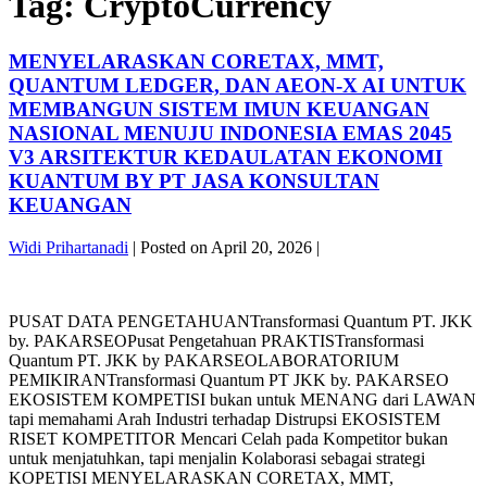
Tag:
CryptoCurrency
MENYELARASKAN CORETAX, MMT,
QUANTUM LEDGER, DAN AEON-X AI UNTUK
MEMBANGUN SISTEM IMUN KEUANGAN
NASIONAL MENUJU INDONESIA EMAS 2045
V3 ARSITEKTUR KEDAULATAN EKONOMI
KUANTUM BY PT JASA KONSULTAN
KEUANGAN
Widi Prihartanadi
|
Posted on
April 20, 2026
|
MENYELARASKAN
CORETAX,
PUSAT DATA PENGETAHUANTransformasi Quantum PT. JKK
MMT,
by. PAKARSEOPusat Pengetahuan PRAKTISTransformasi
QUANTUM
Quantum PT. JKK by PAKARSEOLABORATORIUM
LEDGER,
PEMIKIRANTransformasi Quantum PT JKK by. PAKARSEO
DAN
EKOSISTEM KOMPETISI bukan untuk MENANG dari LAWAN
AEON-
tapi memahami Arah Industri terhadap Distrupsi EKOSISTEM
X
RISET KOMPETITOR Mencari Celah pada Kompetitor bukan
AI
untuk menjatuhkan, tapi menjalin Kolaborasi sebagai strategi
UNTUK
KOPETISI MENYELARASKAN CORETAX, MMT,
MEMBANGUN