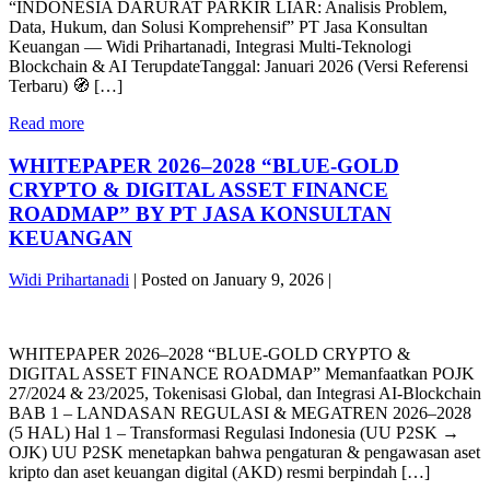
Jasa
“INDONESIA DARURAT PARKIR LIAR: Analisis Problem,
Serius
Konsultan
Data, Hukum, dan Solusi Komprehensif” PT Jasa Konsultan
bagi
Keuangan
Keuangan — Widi Prihartanadi, Integrasi Multi-Teknologi
UMKM,
Blockchain & AI TerupdateTanggal: Januari 2026 (Versi Referensi
PKL,
Terbaru) 🧭 […]
dan
Ekonomi
Indonesia
Read more
Rakyat
Darurat
Kecil
Parkir
WHITEPAPER 2026–2028 “BLUE-GOLD
(Kajian
Liar:
PT
CRYPTO & DIGITAL ASSET FINANCE
Ancaman
Jasa
ROADMAP” BY PT JASA KONSULTAN
Serius
Konsultan
KEUANGAN
bagi
Keuangan
UMKM,
—
PKL,
Widi Prihartanadi
|
Posted on
January 9, 2026
|
Updated
dan
&
WHITEPAPER
Ekonomi
Compliant
2026–
Rakyat
SEO
WHITEPAPER 2026–2028 “BLUE-GOLD CRYPTO &
2028
Kecil
2025)
DIGITAL ASSET FINANCE ROADMAP” Memanfaatkan POJK
“BLUE-
(Kajian
By
27/2024 & 23/2025, Tokenisasi Global, dan Integrasi AI-Blockchain
GOLD
PT
PT
BAB 1 – LANDASAN REGULASI & MEGATREN 2026–2028
CRYPTO
Jasa
Jasa
(5 HAL) Hal 1 – Transformasi Regulasi Indonesia (UU P2SK →
&
Konsultan
Konsultan
OJK) UU P2SK menetapkan bahwa pengaturan & pengawasan aset
DIGITAL
Keuangan
Keuangan
kripto dan aset keuangan digital (AKD) resmi berpindah […]
ASSET
—