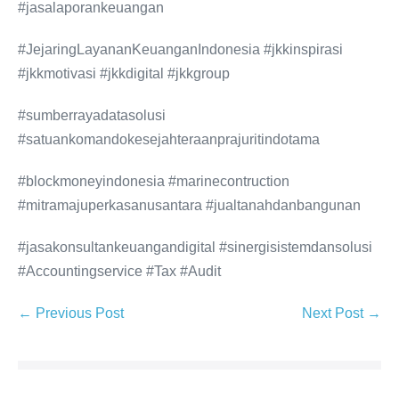
#jasalaporankeuangan
#JejaringLayananKeuanganIndonesia #jkkinspirasi
#jkkmotivasi #jkkdigital #jkkgroup
#sumberrayadatasolusi
#satuankomandokesejahteraanprajuritindotama
#blockmoneyindonesia #marinecontruction
#mitramajuperkasanusantara #jualtanahdanbangunan
#jasakonsultankeuangandigital #sinergisistemdansolusi
#Accountingservice #Tax #Audit
← Previous Post
Next Post →