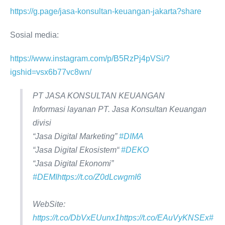
https://g.page/jasa-konsultan-keuangan-jakarta?share
Sosial media:
https://www.instagram.com/p/B5RzPj4pVSi/?
igshid=vsx6b77vc8wn/
PT JASA KONSULTAN KEUANGAN
Informasi layanan PT. Jasa Konsultan Keuangan
divisi
“Jasa Digital Marketing”
#DIMA
“Jasa Digital Ekosistem“
#DEKO
“Jasa Digital Ekonomi”
#DEMI
https://t.co/Z0dLcwgmI6
WebSite:
https://t.co/DbVxEUunx1
https://t.co/EAuVyKNSEx
#